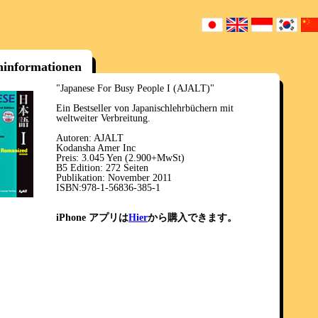
informationen
"Japanese For Busy People I (AJALT)"
Ein Bestseller von Japanischlehrbüchern mit
weltweiter Verbreitung.
Autoren: AJALT
Kodansha Amer Inc
Preis: 3.045 Yen (2.900+MwSt)
B5 Edition: 272 Seiten
Publikation: November 2011
ISBN:978-1-56836-385-1
iPhone アプリは
Hier
から購入できます。