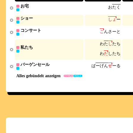
お宅
お
た
く
ショー
し
ょ
ー
コンサート
こ
ん
さ
ー
と
わ
た
し
た
ち
私たち
わ
た
し
た
ち
バーゲンセール
ば
ー
げ
ん
せ
ー
る
Alles gebündelt anzeigen