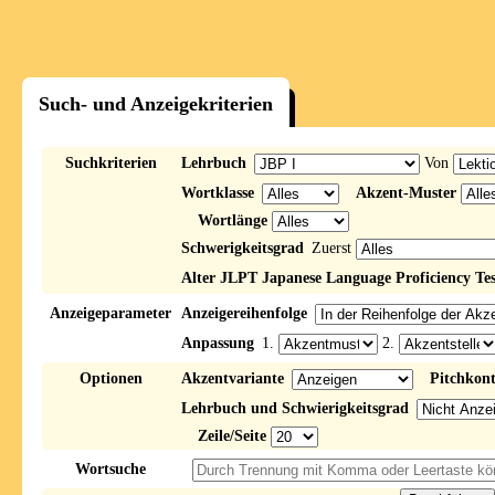
Such- und Anzeigekriterien
Suchkriterien
Lehrbuch
Von
Wortklasse
Akzent-Muster
Wortlänge
Schwerigkeitsgrad
Zuerst
Alter JLPT Japanese Language Proficiency Tes
Anzeigeparameter
Anzeigereihenfolge
Anpassung
1.
2.
Optionen
Akzentvariante
Pitchkon
Lehrbuch und Schwierigkeitsgrad
Zeile/Seite
Wortsuche