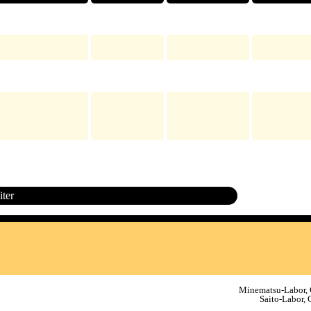
ter
Minematsu-Labor, G
Saito-Labor, 