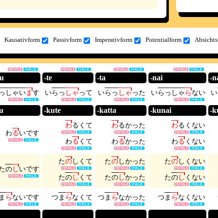
Kausativform
Passivform
Imperativform
Potentialform
Absichts
u
-te
-ta
-nai
-n
っ
し
ゃ
い
ま
す
い
ら
っ
し
ゃ
っ
て
い
ら
っ
し
ゃ
っ
た
い
ら
っ
し
ゃ
ら
な
い
い
su
-kute
-katta
-kunai
-k
わ
る
く
て
わ
る
か
っ
た
わ
る
く
な
い
わ
る
い
で
す
わ
る
く
て
わ
る
か
っ
た
わ
る
く
な
い
た
の
し
く
て
た
の
し
か
っ
た
た
の
し
く
な
い
た
の
し
い
で
す
た
の
し
く
て
た
の
し
か
っ
た
た
の
し
く
な
い
ま
ら
な
い
で
す
つ
ま
ら
な
く
て
つ
ま
ら
な
か
っ
た
つ
ま
ら
な
く
な
い