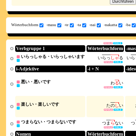
Wörterbuchform
-masu
-te
-ta
-nai
-nakatta
-ba
Verbgruppe 1
Wörterbuchform
-mas
いらっしゃる・いらっしゃいます
い
ら
っ
し
ゃ
る
い
ら
i-Adjektive
-i + N
-ide
悪い・悪いです
わ
る
い
楽しい・楽しいです
た
の
し
い
つまらない・つまらないです
つ
ま
ら
な
い
つ
Nomen
Wörterbuchform