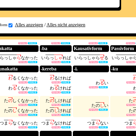
Alles anzeigen
/
Alles nicht anzeigen
form
akatta
-ba
Kausativform
Passivform
ら
っ
し
ゃ
ら
な
か
っ
た
い
ら
っ
し
ゃ
れ
ば
い
ら
っ
し
ゃ
ら
せ
る
い
ら
っ
し
ゃ
unakatta
-kereba
-i.
-ku
わ
る
く
な
か
っ
た
わ
る
け
れ
ば
わ
る
い
わ
る
く
な
か
っ
た
わ
る
け
れ
ば
た
の
し
く
な
か
っ
た
た
の
し
け
れ
ば
た
た
の
し
い
た
の
し
く
な
か
っ
た
た
の
し
け
れ
ば
た
つ
ま
ら
な
く
な
か
っ
た
つ
ま
ら
な
け
れ
ば
つ
ま
ら
な
い
つ
ま