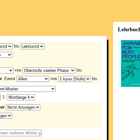
Lehrbuch
bis
von
bis
t
Zuerst
von
bis
3.
tur