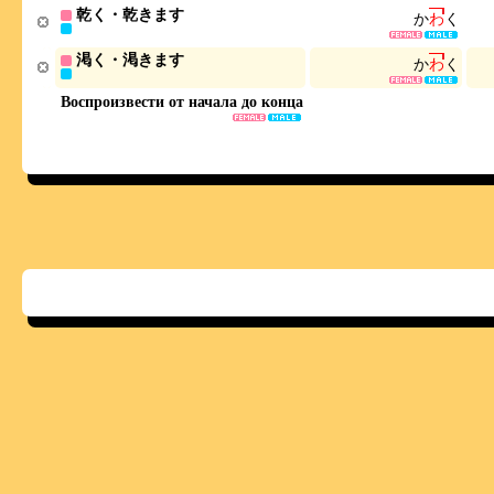
乾く・乾きます
か
わ
く
渇く・渇きます
か
わ
く
Воспроизвести от начала до конца