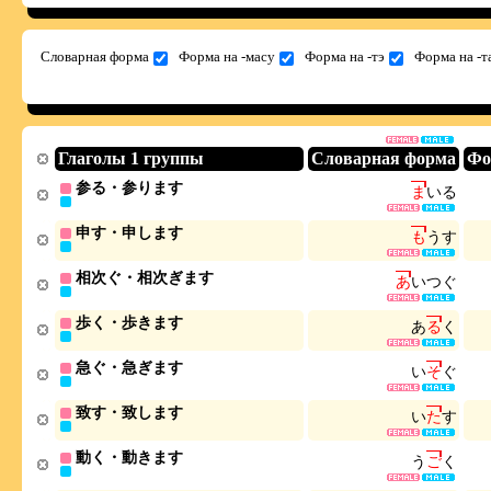
Словарная форма
Форма на -масу
Форма на -тэ
Форма на -т
Глаголы 1 группы
Словарная форма
Фо
参る・参ります
ま
い
る
申す・申します
も
う
す
相次ぐ・相次ぎます
あ
い
つ
ぐ
歩く・歩きます
あ
る
く
急ぐ・急ぎます
い
そ
ぐ
致す・致します
い
た
す
動く・動きます
う
ご
く