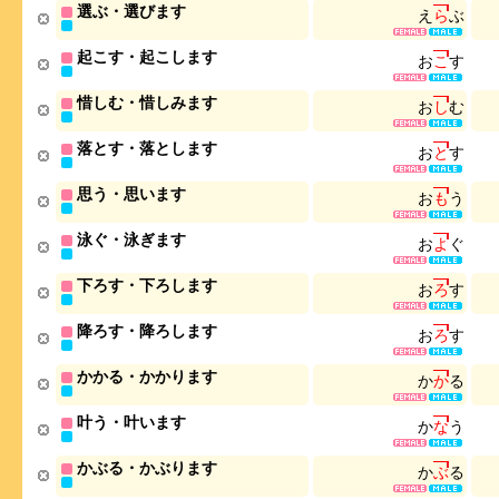
選ぶ・選びます
え
ら
ぶ
起こす・起こします
お
こ
す
惜しむ・惜しみます
お
し
む
落とす・落とします
お
と
す
思う・思います
お
も
う
泳ぐ・泳ぎます
お
よ
ぐ
下ろす・下ろします
お
ろ
す
降ろす・降ろします
お
ろ
す
かかる・かかります
か
か
る
叶う・叶います
か
な
う
かぶる・かぶります
か
ぶ
る