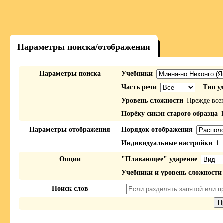
Параметры поиска/отображения
Параметры поиска
Учебники
Часть речи
Тип у
Уровень сложности
Прежде все
Норёку сикэн старого образца
П
Параметры отображения
Порядок отображения
Индивидуальные настройки
1.
Опции
"Плавающее" ударение
Учебники и уровень сложности
Поиск слов