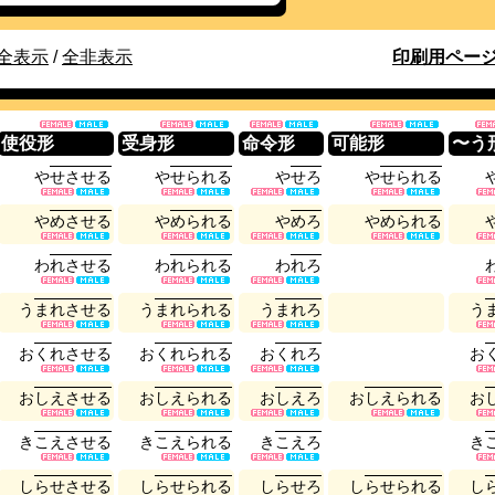
全表示
/
全非表示
印刷用ペー
使役形
受身形
命令形
可能形
〜う
や
せ
さ
せ
る
や
せ
ら
れ
る
や
せ
ろ
や
せ
ら
れ
る
や
め
さ
せ
る
や
め
ら
れ
る
や
め
ろ
や
め
ら
れ
る
わ
れ
さ
せ
る
わ
れ
ら
れ
る
わ
れ
ろ
う
ま
れ
さ
せ
る
う
ま
れ
ら
れ
る
う
ま
れ
ろ
う
お
く
れ
さ
せ
る
お
く
れ
ら
れ
る
お
く
れ
ろ
お
お
し
え
さ
せ
る
お
し
え
ら
れ
る
お
し
え
ろ
お
し
え
ら
れ
る
お
き
こ
え
さ
せ
る
き
こ
え
ら
れ
る
き
こ
え
ろ
き
し
ら
せ
さ
せ
る
し
ら
せ
ら
れ
る
し
ら
せ
ろ
し
ら
せ
ら
れ
る
し