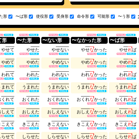
た形
〜ば形
使役形
受身形
命令形
可能形
〜う形
て形
〜た形
〜ない形
〜なかった形
〜ば形
や
せ
て
や
せ
た
や
せ
な
い
や
せ
な
か
っ
た
や
せ
れ
ば
や
め
て
や
め
た
や
め
な
い
や
め
な
か
っ
た
や
め
れ
ば
わ
れ
て
わ
れ
た
わ
れ
な
い
わ
れ
な
か
っ
た
わ
れ
れ
ば
う
ま
れ
て
う
ま
れ
た
う
ま
れ
な
い
う
ま
れ
な
か
っ
た
う
ま
れ
れ
ば
お
く
れ
て
お
く
れ
た
お
く
れ
な
い
お
く
れ
な
か
っ
た
お
く
れ
れ
ば
お
し
え
て
お
し
え
た
お
し
え
な
い
お
し
え
な
か
っ
た
お
し
え
れ
ば
き
こ
え
て
き
こ
え
た
き
こ
え
な
い
き
こ
え
な
か
っ
た
き
こ
え
れ
ば
し
ら
せ
て
し
ら
せ
た
し
ら
せ
な
い
し
ら
せ
な
か
っ
た
し
ら
せ
れ
ば