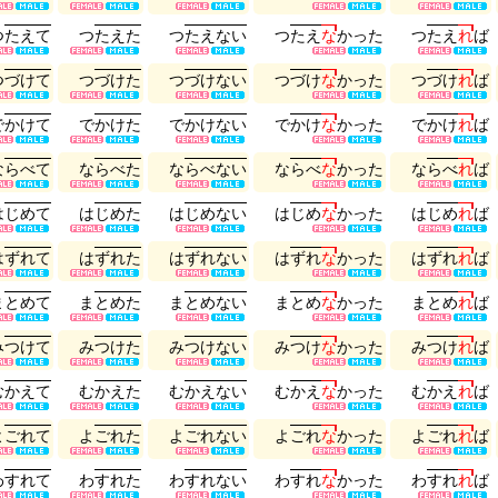
つ
た
え
て
つ
た
え
た
つ
た
え
な
い
つ
た
え
な
か
っ
た
つ
た
え
れ
ば
つ
づ
け
て
つ
づ
け
た
つ
づ
け
な
い
つ
づ
け
な
か
っ
た
つ
づ
け
れ
ば
で
か
け
て
で
か
け
た
で
か
け
な
い
で
か
け
な
か
っ
た
で
か
け
れ
ば
な
ら
べ
て
な
ら
べ
た
な
ら
べ
な
い
な
ら
べ
な
か
っ
た
な
ら
べ
れ
ば
は
じ
め
て
は
じ
め
た
は
じ
め
な
い
は
じ
め
な
か
っ
た
は
じ
め
れ
ば
は
ず
れ
て
は
ず
れ
た
は
ず
れ
な
い
は
ず
れ
な
か
っ
た
は
ず
れ
れ
ば
ま
と
め
て
ま
と
め
た
ま
と
め
な
い
ま
と
め
な
か
っ
た
ま
と
め
れ
ば
み
つ
け
て
み
つ
け
た
み
つ
け
な
い
み
つ
け
な
か
っ
た
み
つ
け
れ
ば
む
か
え
て
む
か
え
た
む
か
え
な
い
む
か
え
な
か
っ
た
む
か
え
れ
ば
よ
ご
れ
て
よ
ご
れ
た
よ
ご
れ
な
い
よ
ご
れ
な
か
っ
た
よ
ご
れ
れ
ば
わ
す
れ
て
わ
す
れ
た
わ
す
れ
な
い
わ
す
れ
な
か
っ
た
わ
す
れ
れ
ば