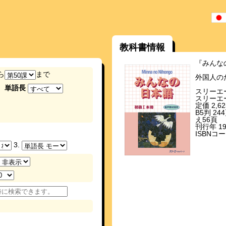
教科書情報
『みんな
ら
まで
外国人の
単語長
スリーエ
スリーエ
定価 2,
B5判 2
え56頁
刊行年 19
ISBNコード
3.