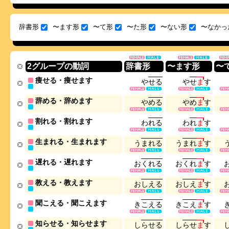
辞書形
〜ます形
〜て形
〜た形
〜ない形
〜なかっ
2グループの動詞
辞書形
〜ます形
〜
痩せる・痩せます
や
せ
る
や
せ
ま
す
辞める・辞めます
や
め
る
や
め
ま
す
割れる・割れます
わ
れ
る
わ
れ
ま
す
生まれる・生まれます
う
ま
れ
る
う
ま
れ
ま
す
遅れる・遅れます
お
く
れ
る
お
く
れ
ま
す
教える・教えます
お
し
え
る
お
し
え
ま
す
聞こえる・聞こえます
き
こ
え
る
き
こ
え
ま
す
知らせる・知らせます
し
ら
せ
る
し
ら
せ
ま
す