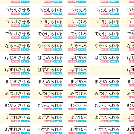
つ
た
え
さ
せ
る
つ
た
え
ら
れ
る
つ
た
え
ろ
つ
た
え
ら
れ
る
つ
つ
づ
け
さ
せ
る
つ
づ
け
ら
れ
る
つ
づ
け
ろ
つ
づ
け
ら
れ
る
つ
で
か
け
さ
せ
る
で
か
け
ら
れ
る
で
か
け
ろ
で
か
け
ら
れ
る
で
な
ら
べ
さ
せ
る
な
ら
べ
ら
れ
る
な
ら
べ
ろ
な
ら
べ
ら
れ
る
な
は
じ
め
さ
せ
る
は
じ
め
ら
れ
る
は
じ
め
ろ
は
じ
め
ら
れ
る
は
は
ず
れ
さ
せ
る
は
ず
れ
ら
れ
る
は
ず
れ
ろ
は
ま
と
め
さ
せ
る
ま
と
め
ら
れ
る
ま
と
め
ろ
ま
と
め
ら
れ
る
ま
み
つ
け
さ
せ
る
み
つ
け
ら
れ
る
み
つ
け
ろ
み
つ
け
ら
れ
る
み
む
か
え
さ
せ
る
む
か
え
ら
れ
る
む
か
え
ろ
む
か
え
ら
れ
る
む
よ
ご
れ
さ
せ
る
よ
ご
れ
ら
れ
る
よ
ご
れ
ろ
よ
ご
れ
ら
れ
る
よ
わ
す
れ
さ
せ
る
わ
す
れ
ら
れ
る
わ
す
れ
ろ
わ
す
れ
ら
れ
る
わ