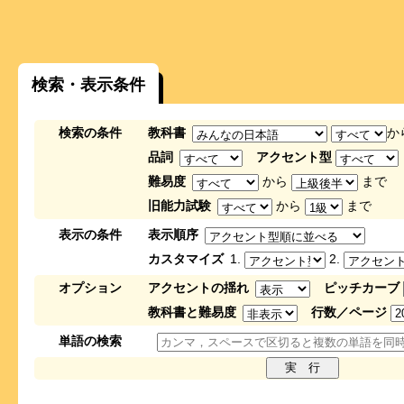
検索・表示条件
検索の条件
教科書
か
品詞
アクセント型
難易度
から
まで
旧能力試験
から
まで
表示の条件
表示順序
カスタマイズ
1.
2.
オプション
アクセントの揺れ
ピッチカーブ
教科書と難易度
行数／ページ
単語の検索