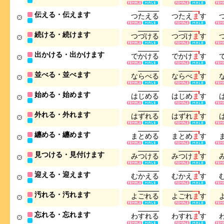
伝える・伝えます
つ
た
え
る
つ
た
え
ま
す
続ける・続けます
つ
づ
け
る
つ
づ
け
ま
す
出かける・出かけます
で
か
け
る
で
か
け
ま
す
並べる・並べます
な
ら
べ
る
な
ら
べ
ま
す
始める・始めます
は
じ
め
る
は
じ
め
ま
す
外れる・外れます
は
ず
れ
る
は
ず
れ
ま
す
纏める・纏めます
ま
と
め
る
ま
と
め
ま
す
見つける・見付けます
み
つ
け
る
み
つ
け
ま
す
迎える・迎えます
む
か
え
る
む
か
え
ま
す
汚れる・汚れます
よ
ご
れ
る
よ
ご
れ
ま
す
忘れる・忘れます
わ
す
れ
る
わ
す
れ
ま
す