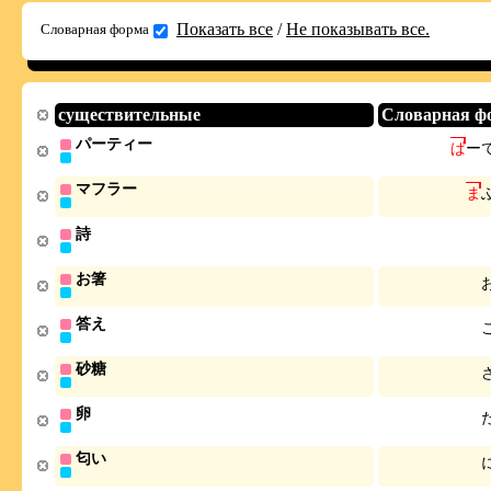
Показать все
/
Не показывать все.
Словарная форма
существительные
Словарная ф
パーティー
ぱ
ー
マフラー
ま
詩
お箸
答え
砂糖
卵
匂い