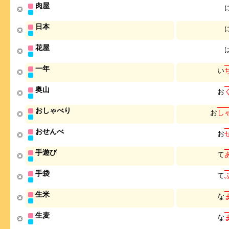
肉屋
日本
花屋
一年
い
奥山
お
おしゃべり
お
し
おせんべ
お
手遊び
て
手袋
て
生米
な
生麦
な