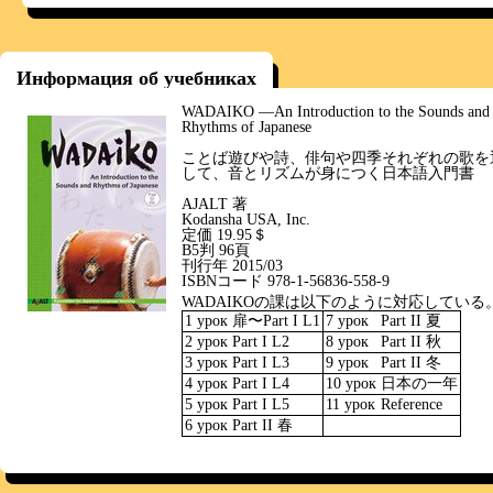
Информация об учебниках
WADAIKO ―An Introduction to the Sounds and
Rhythms of Japanese
ことば遊びや詩、俳句や四季それぞれの歌を
して、音とリズムが身につく日本語入門書
AJALT 著
Kodansha USA, Inc.
定価 19.95＄
B5判 96頁
刊行年 2015/03
ISBNコード 978-1-56836-558-9
WADAIKOの課は以下のように対応している
1 урок
扉〜Part I L1
7 урок
Part II 夏
2 урок
Part I L2
8 урок
Part II 秋
3 урок
Part I L3
9 урок
Part II 冬
4 урок
Part I L4
10 урок
日本の一年
5 урок
Part I L5
11 урок
Reference
6 урок
Part II 春