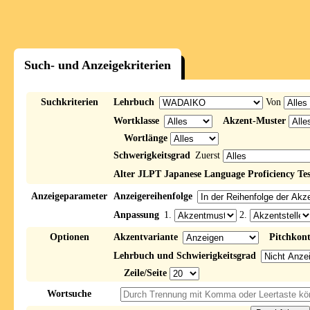
Such- und Anzeigekriterien
Suchkriterien
Lehrbuch
Von
Wortklasse
Akzent-Muster
Wortlänge
Schwerigkeitsgrad
Zuerst
Alter JLPT Japanese Language Proficiency Tes
Anzeigeparameter
Anzeigereihenfolge
Anpassung
1.
2.
Optionen
Akzentvariante
Pitchkon
Lehrbuch und Schwierigkeitsgrad
Zeile/Seite
Wortsuche