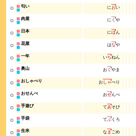
匂い
に
お
い
肉屋
に
く
や
日本
に
ほ
ん
花屋
は
な
や
一年
い
ち
ね
ん
奥山
お
く
や
ま
おしゃべり
お
し
ゃ
べ
り
おせんべ
お
せ
ん
べ
手遊び
て
あ
そ
び
手袋
て
ぶ
く
ろ
生米
な
ま
ご
め