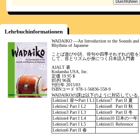
Lehrbuchinformationen
WADAIKO ―An Introduction to the Sounds and
Rhythms of Japanese
ことば遊びや詩、俳句や四季それぞれの歌を
して、音とリズムが身につく日本語入門書
AJALT 著
Kodansha USA, Inc.
定価 19.95＄
B5判 96頁
刊行年 2015/03
ISBNコード 978-1-56836-558-9
WADAIKOの課は以下のように対応している
Lektion1
扉〜Part I L1
Lektion7
Part II 夏
Lektion2
Part I L2
Lektion8
Part II 秋
Lektion3
Part I L3
Lektion9
Part II 冬
Lektion4
Part I L4
Lektion10
日本の一年
Lektion5
Part I L5
Lektion11
Reference
Lektion6
Part II 春