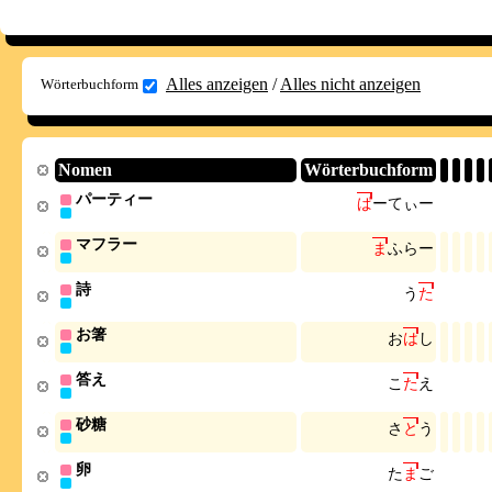
Alles anzeigen
/
Alles nicht anzeigen
Wörterbuchform
Nomen
Wörterbuchform
パーティー
ぱ
ー
て
ぃ
ー
マフラー
ま
ふ
ら
ー
詩
う
た
お箸
お
は
し
答え
こ
た
え
砂糖
さ
と
う
卵
た
ま
ご