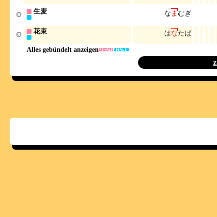
生麦
な
ま
む
ぎ
花束
は
な
た
ば
Alles gebündelt anzeigen
z