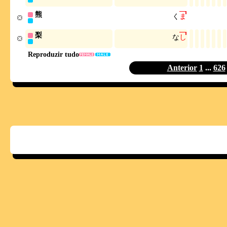
熊
く
ま
梨
な
し
Reproduzir tudo
Anterior
1
...
626