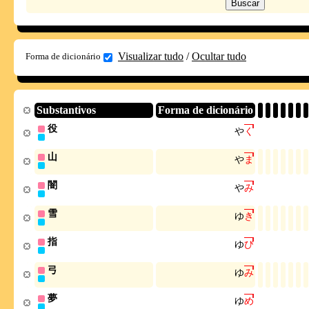
Visualizar tudo
/
Ocultar tudo
Forma de dicionário
Substantivos
Forma de dicionário
役
や
く
山
や
ま
闇
や
み
雪
ゆ
き
指
ゆ
び
弓
ゆ
み
夢
ゆ
め