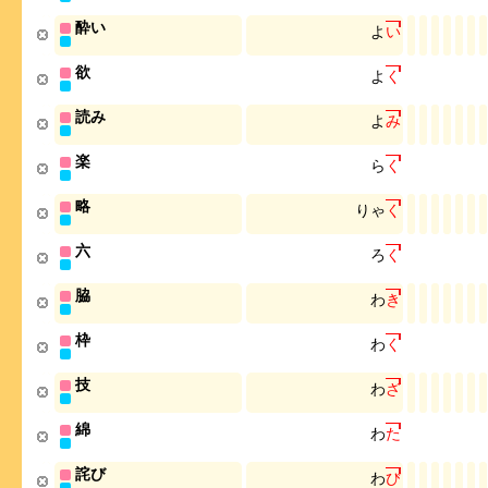
酔い
よ
い
欲
よ
く
読み
よ
み
楽
ら
く
略
り
ゃ
く
六
ろ
く
脇
わ
き
枠
わ
く
技
わ
ざ
綿
わ
た
詫び
わ
び