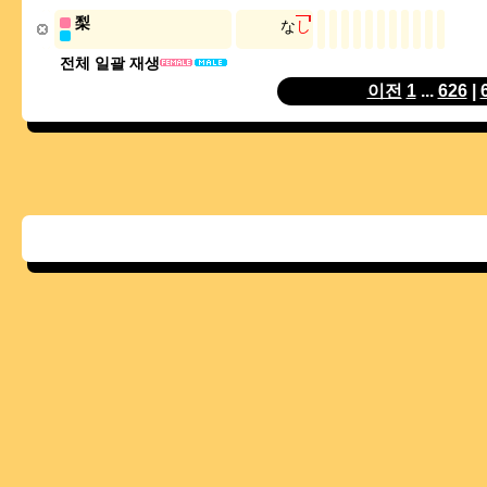
梨
な
し
전체 일괄 재생
이전
1
...
626
|