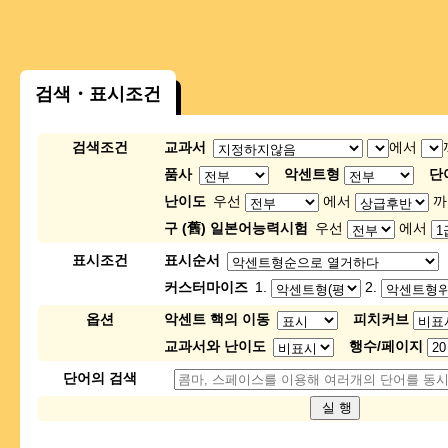
검색・표시조건
검색조건
교과서
에서
품사
악센트형
단
난이도
우선
에서
까
구 (舊) 일본어능력시험
우선
에서
표시조건
표시순서
커스터마이즈
1.
2.
옵션
악센트 핵의 이동
피치커브
교과서와 난이도
행수/페이지
단어의 검색