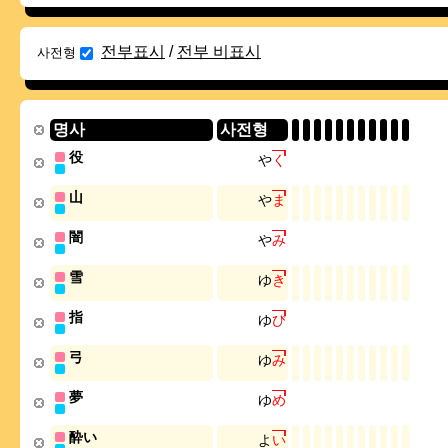
전부표시
/
전부 비표시
사전형
명사
사전형
役
や
く
山
や
ま
闇
や
み
雪
ゆ
き
指
ゆ
び
弓
ゆ
み
夢
ゆ
め
酔い
よ
い