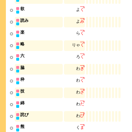
欲
よ
く
読み
よ
み
楽
ら
く
略
り
ゃ
く
六
ろ
く
脇
わ
き
枠
わ
く
技
わ
ざ
綿
わ
た
詫び
わ
び
熊
く
ま