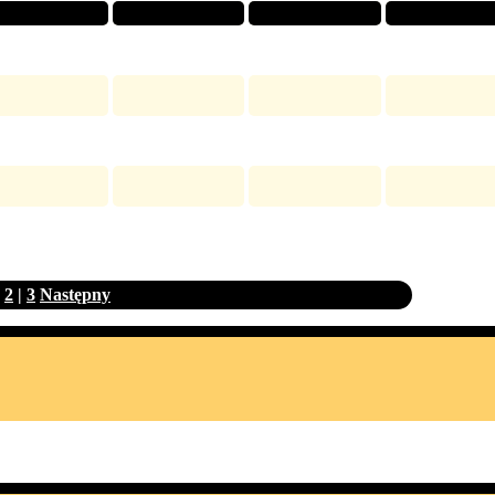
|
2
|
3
Następny