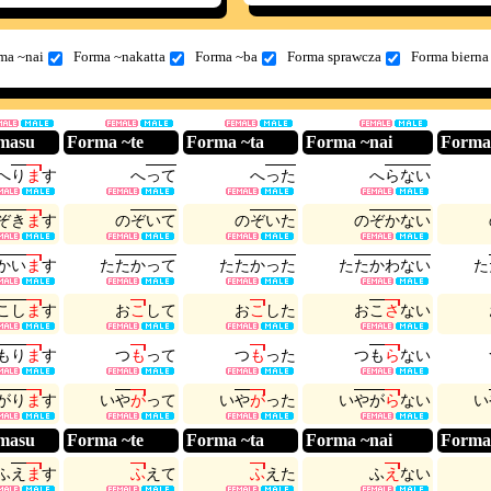
ma ~nai
Forma ~nakatta
Forma ~ba
Forma sprawcza
Forma bierna
masu
Forma ~te
Forma ~ta
Forma ~nai
Forma
へ
り
ま
す
へ
っ
て
へ
っ
た
へ
ら
な
い
ぞ
き
ま
す
の
ぞ
い
て
の
ぞ
い
た
の
ぞ
か
な
い
か
い
ま
す
た
た
か
っ
て
た
た
か
っ
た
た
た
か
わ
な
い
た
こ
し
ま
す
お
こ
し
て
お
こ
し
た
お
こ
さ
な
い
も
り
ま
す
つ
も
っ
て
つ
も
っ
た
つ
も
ら
な
い
が
り
ま
す
い
や
が
っ
て
い
や
が
っ
た
い
や
が
ら
な
い
い
masu
Forma ~te
Forma ~ta
Forma ~nai
Forma
ふ
え
ま
す
ふ
え
て
ふ
え
た
ふ
え
な
い