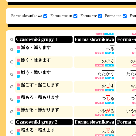
Forma słownikowa
Forma ~masu
Forma ~te
Forma ~ta
For
Czasowniki grupy 1
Forma słownikowa
Forma ~
減る・減ります
へ
る
除く・除きます
の
ぞ
く
の
戦う・戦います
た
た
か
う
た
た
起こす・起こします
お
こ
す
お
積もる・積もります
つ
も
る
つ
嫌がる・嫌がります
い
や
が
る
い
や
Czasowniki grupy 2
Forma słownikowa
Forma ~
増える・増えます
ふ
え
る