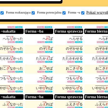
Pokaż wszyst
Forma rozkazująca
Forma potencjalna
Forma ~u
 ~nakatta
Forma ~ba
Forma sprawcza
Forma bierna
へ
ら
な
か
っ
た
へ
れ
ば
へ
ら
せ
る
へ
ら
の
ぞ
か
な
か
っ
た
の
ぞ
け
ば
の
ぞ
か
せ
る
の
ぞ
か
た
か
わ
な
か
っ
た
た
た
か
え
ば
た
た
か
わ
せ
る
た
た
か
わ
お
こ
さ
な
か
っ
た
お
こ
せ
ば
お
こ
さ
せ
る
お
こ
さ
つ
も
ら
な
か
っ
た
つ
も
れ
ば
つ
も
ら
せ
る
つ
も
ら
や
が
ら
な
か
っ
た
い
や
が
れ
ば
い
や
が
ら
せ
る
い
や
が
ら
 ~nakatta
Forma ~ba
Forma sprawcza
Forma bierna
ふ
え
な
か
っ
た
ふ
え
れ
ば
ふ
え
さ
せ
る
ふ
え
ら