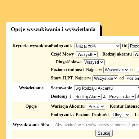
Opcje wyszukiwania i wyświetlania
Kryteria wyszukiwania
Podręcznik
Od
Część Mowy
Rodzaj akcentu
Długość słowa
Poziom trudności
Najpierw
od
Stary JLPT
Najpierw
od
Wyświetlanie
Sortowanie
Dostosuj
1.
2.
3
Opcje
Wariacja Akcentu
Kontur Intona
Podręcznik / Poziom Trudności
Li
Wyszukiwanie Słów