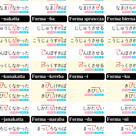
な
ま
け
な
か
っ
た
な
ま
け
れ
ば
な
ま
け
さ
せ
る
な
ま
け
ら
 ~nakatta
Forma ~ba
Forma sprawcza
Forma bierna
ゅ
う
し
な
か
っ
た
じ
し
ゅ
う
す
れ
ば
じ
し
ゅ
う
さ
せ
る
じ
し
ゅ
う
さ
ょ
う
し
な
か
っ
た
こ
う
じ
ょ
う
す
れ
ば
こ
う
じ
ょ
う
さ
せ
る
こ
う
じ
ょ
う
さ
ん
ぽ
し
な
か
っ
た
し
ん
ぽ
す
れ
ば
し
ん
ぽ
さ
せ
る
し
ん
ぽ
さ
っ
く
し
な
か
っ
た
の
っ
く
す
れ
ば
の
っ
く
さ
せ
る
の
っ
く
さ
 ~kunakatta
Forma ~kereba
Forma ~i
Forma ~ku
び
し
く
な
か
っ
た
き
び
し
け
れ
ば
き
び
き
び
し
い
び
し
く
な
か
っ
た
き
び
し
け
れ
ば
き
び
た
な
く
な
か
っ
た
し
か
た
な
け
れ
ば
し
か
た
な
い
し
か
た
 ~janakatta
Forma ~naraba
Forma ~da
Forma ~ni
ろ
じ
ゃ
な
か
っ
た
ま
っ
し
ろ
な
ら
ば
ま
っ
し
ろ
だ
ま
っ
し