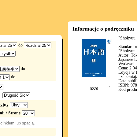
Informacje o podręczniku
"Shokyuu 
do
Standardo
"Shokyuu 
Autor: Tok
Japanese 
Wydawnict
Cena: 2 94
do
Edycja w f
uzupełniaj
do
Data publi
ISBN: 978
Kod produ
.
cyjny
nii / Stronę