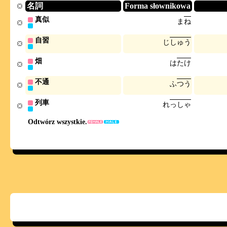
名詞
Forma słownikowa
真似
ま
ね
自習
じ
し
ゅ
う
畑
は
た
け
不通
ふ
つ
う
列車
れ
っ
し
ゃ
Odtwórz wszystkie.