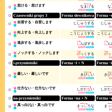
怠ける・怠けます
な
ま
け
る
な
Czasowniki grupy 3
Forma słownikowa
Forma ~
自習する・自習します
じ
し
ゅ
う
す
る
じ
し
ゅ
向上する・向上します
こ
う
じ
ょ
う
す
る
こ
う
じ
ょ
進歩する・進歩します
し
ん
ぽ
す
る
し
ん
ノックする・ノックします
の
っ
く
す
る
の
っ
i-przymiotniki
Forma ~i + N
Forma ~i
厳しい・厳しいです
き
び
し
い
き
び
仕方ない・仕方ないです
し
か
た
な
い
し
か
た
na-przymiotniki
Forma ~na + N
Forma ~
真っ白[な]・真っ白です
ま
っ
し
ろ
な
ま
っ