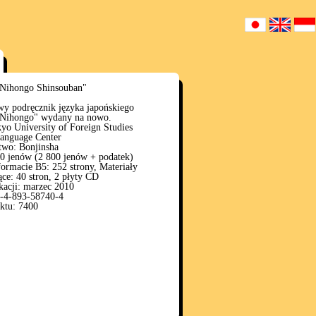
Nihongo Shinsouban"
wy podręcznik języka japońskiego
Nihongo" wydany na nowo.
yo University of Foreign Studies
Language Center
wo: Bonjinsha
0 jenów (2 800 jenów + podatek)
ormacie B5: 252 strony, Materiały
ące: 40 stron, 2 płyty CD
kacji: marzec 2010
-4-893-58740-4
ktu: 7400