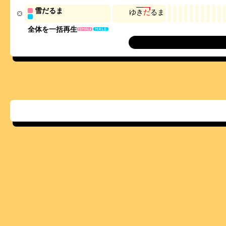
雪だるま
ゆ
き
だ
る
ま
全体を一括再生