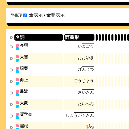
全表示
/
全非表示
辞書形
名詞
辞書形
今頃
い
ま
ご
ろ
大雪
お
お
ゆ
き
現実
げ
ん
じ
つ
向上
こ
う
じ
ょ
う
最近
さ
い
き
ん
大変
た
い
へ
ん
奨学金
し
ょ
う
が
く
き
ん
屋根
や
ね