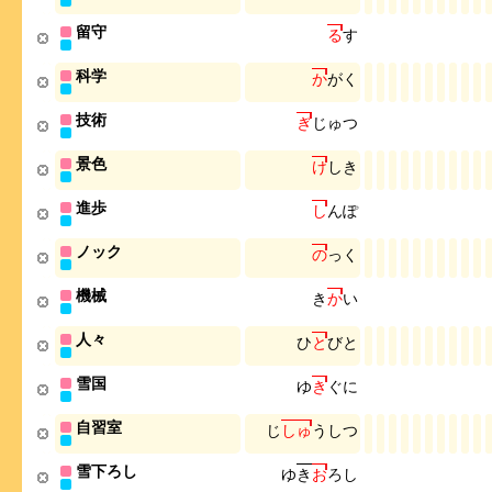
留守
る
す
科学
か
が
く
技術
ぎ
じ
ゅ
つ
景色
け
し
き
進歩
し
ん
ぽ
ノック
の
っ
く
機械
き
か
い
人々
ひ
と
び
と
雪国
ゆ
き
ぐ
に
自習室
じ
し
ゅ
う
し
つ
雪下ろし
ゆ
き
お
ろ
し