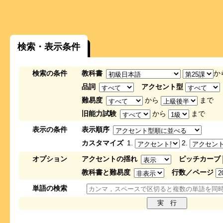
検索・表示条件
検索の条件
教科書
か
品詞
アクセント型
難易度
から
まで
旧能力試験
から
まで
表示の条件
表示順序
カスタマイズ
1.
2.
オプション
アクセントの揺れ
ピッチカーブ
教科書と難易度
行数／ページ
単語の検索