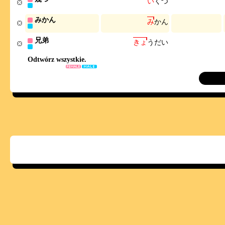
い
く
つ
みかん
み
か
ん
兄弟
き
ょ
う
だ
い
Odtwórz wszystkie.