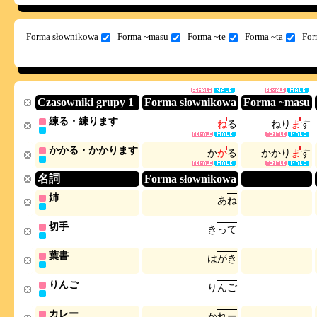
Forma słownikowa
Forma ~masu
Forma ~te
Forma ~ta
For
Czasowniki grupy 1
Forma słownikowa
Forma ~masu
練る・練ります
ね
る
ね
り
ま
す
かかる・かかります
か
か
る
か
か
り
ま
す
名詞
Forma słownikowa
姉
あ
ね
切手
き
っ
て
葉書
は
が
き
りんご
り
ん
ご
カレー
か
れ
ー