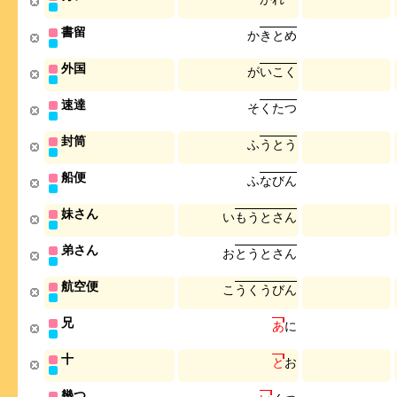
書留
か
き
と
め
外国
が
い
こ
く
速達
そ
く
た
つ
封筒
ふ
う
と
う
船便
ふ
な
び
ん
妹さん
い
も
う
と
さ
ん
弟さん
お
と
う
と
さ
ん
航空便
こ
う
く
う
び
ん
兄
あ
に
十
と
お
幾つ