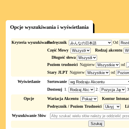
Opcje wyszukiwania i wyświetlania
Kryteria wyszukiwania
Podręcznik
Od
Część Mowy
Rodzaj akcentu
Długość słowa
Poziom trudności
Najpierw
od
Stary JLPT
Najpierw
od
Wyświetlanie
Sortowanie
Dostosuj
1.
2.
3
Opcje
Wariacja Akcentu
Kontur Intona
Podręcznik / Poziom Trudności
Li
Wyszukiwanie Słów