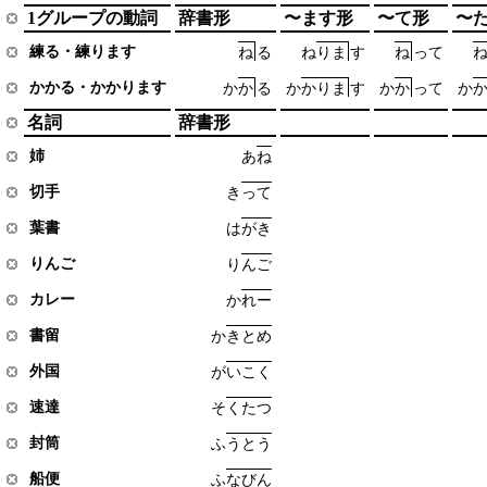
1グループの動詞
辞書形
〜ます形
〜て形
〜
練る・練ります
ね
る
ね
り
ま
す
ね
っ
て
かかる・かかります
か
か
る
か
か
り
ま
す
か
か
っ
て
か
名詞
辞書形
姉
あ
ね
切手
き
っ
て
葉書
は
が
き
りんご
り
ん
ご
カレー
か
れ
ー
書留
か
き
と
め
外国
が
い
こ
く
速達
そ
く
た
つ
封筒
ふ
う
と
う
船便
ふ
な
び
ん