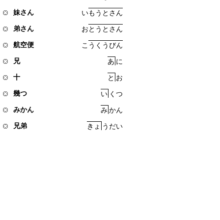
妹さん
い
も
う
と
さ
ん
弟さん
お
と
う
と
さ
ん
航空便
こ
う
く
う
び
ん
兄
あ
に
十
と
お
幾つ
い
く
つ
みかん
み
か
ん
兄弟
き
ょ
う
だ
い