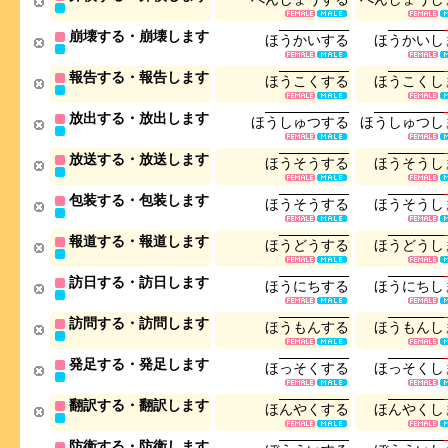
崩壊する・崩壊します
ほ
う
か
い
す
る
ほ
う
か
い
し
報告する・報告します
ほ
う
こ
く
す
る
ほ
う
こ
く
し
放出する・放出します
ほ
う
し
ゅ
つ
す
る
ほ
う
し
ゅ
つ
し
放送する・放送します
ほ
う
そ
う
す
る
ほ
う
そ
う
し
包装する・包装します
ほ
う
そ
う
す
る
ほ
う
そ
う
し
報道する・報道します
ほ
う
ど
う
す
る
ほ
う
ど
う
し
訪日する・訪日します
ほ
う
に
ち
す
る
ほ
う
に
ち
し
訪問する・訪問します
ほ
う
も
ん
す
る
ほ
う
も
ん
し
発足する・発足します
ほ
っ
そ
く
す
る
ほ
っ
そ
く
し
翻訳する・翻訳します
ほ
ん
や
く
す
る
ほ
ん
や
く
し
防衛する・防衛します