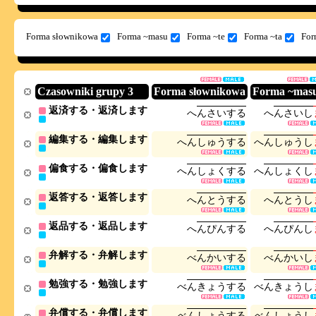
Forma słownikowa
Forma ~masu
Forma ~te
Forma ~ta
For
Czasowniki grupy 3
Forma słownikowa
Forma ~mas
返済する・返済します
へ
ん
さ
い
す
る
へ
ん
さ
い
し
編集する・編集します
へ
ん
し
ゅ
う
す
る
へ
ん
し
ゅ
う
し
偏食する・偏食します
へ
ん
し
ょ
く
す
る
へ
ん
し
ょ
く
し
返答する・返答します
へ
ん
と
う
す
る
へ
ん
と
う
し
返品する・返品します
へ
ん
ぴ
ん
す
る
へ
ん
ぴ
ん
し
弁解する・弁解します
べ
ん
か
い
す
る
べ
ん
か
い
し
勉強する・勉強します
べ
ん
き
ょ
う
す
る
べ
ん
き
ょ
う
し
弁償する・弁償します
べ
ん
し
ょ
う
す
る
べ
ん
し
ょ
う
し