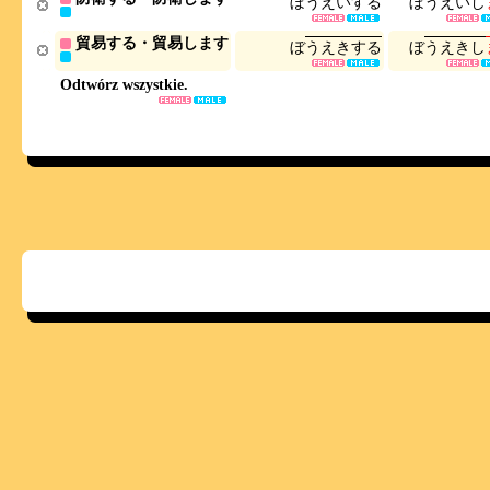
ぼ
う
え
い
す
る
ぼ
う
え
い
し
貿易する・貿易します
ぼ
う
え
き
す
る
ぼ
う
え
き
し
Odtwórz wszystkie.