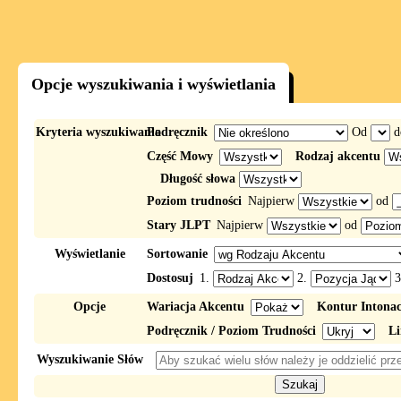
Opcje wyszukiwania i wyświetlania
Kryteria wyszukiwania
Podręcznik
Od
d
Część Mowy
Rodzaj akcentu
Długość słowa
Poziom trudności
Najpierw
od
Stary JLPT
Najpierw
od
Wyświetlanie
Sortowanie
Dostosuj
1.
2.
3
Opcje
Wariacja Akcentu
Kontur Intona
Podręcznik / Poziom Trudności
Li
Wyszukiwanie Słów