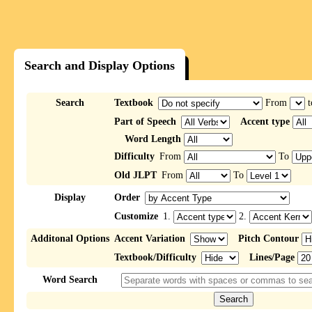
Search and Display Options
Search
Textbook
From
t
Part of Speech
Accent type
Word Length
Difficulty
From
To
Old JLPT
From
To
Display
Order
Customize
1.
2.
Additonal Options
Accent Variation
Pitch Contour
Textbook/Difficulty
Lines/Page
Word Search