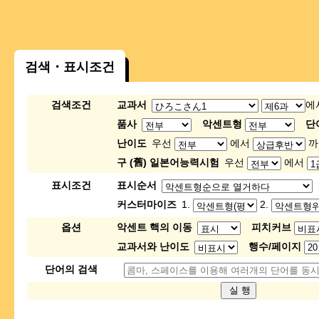
검색・표시조건
검색조건
교과서
에
품사
악센트형
단
난이도
우선
에서
까
구 (舊) 일본어능력시험
우선
에서
표시조건
표시순서
커스터마이즈
1.
2.
옵션
악센트 핵의 이동
피치커브
교과서와 난이도
행수/페이지
단어의 검색