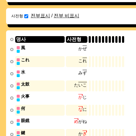
전부표시
/
전부 비표시
사전형
명사
사전형
風
か
ぜ
これ
こ
れ
水
み
ず
太鼓
た
い
こ
火事
か
じ
何
な
に
眼鏡
め
が
ね
鍵
か
ぎ