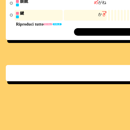
眼鏡
め
が
ね
鍵
か
ぎ
Riproduci tutto