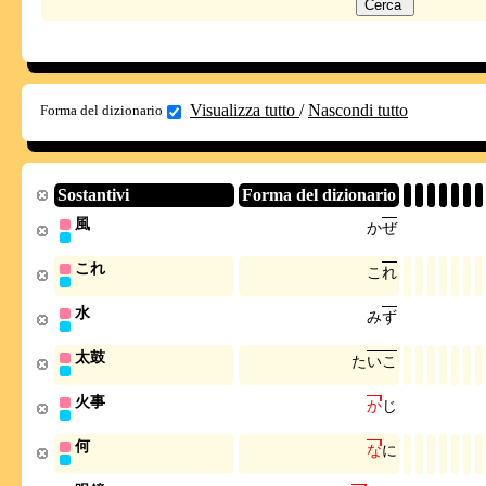
Visualizza tutto
/
Nascondi tutto
Forma del dizionario
Sostantivi
Forma del dizionario
風
か
ぜ
これ
こ
れ
水
み
ず
太鼓
た
い
こ
火事
か
じ
何
な
に