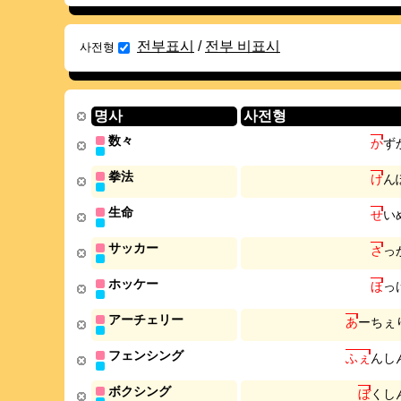
전부표시
/
전부 비표시
사전형
명사
사전형
数々
か
ず
拳法
け
ん
生命
せ
い
サッカー
さ
っ
ホッケー
ほ
っ
アーチェリー
あ
ー
ち
ぇ
フェンシング
ふ
ぇ
ん
し
ボクシング
ぼ
く
し