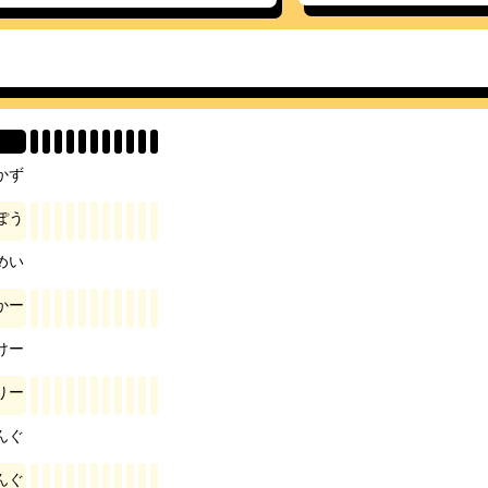
か
ず
ぽ
う
め
い
か
ー
け
ー
り
ー
ん
ぐ
ん
ぐ