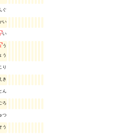
ん
ぐ
か
い
か
い
ょ
う
ょ
う
こ
り
え
き
と
ん
ご
ろ
ゅ
つ
そ
う