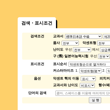
검색・표시조건
검색조건
교과서
품사
악센트형
난이도
우선
에서
구 (舊) 일본어능력시험
우선
표시조건
표시순서
커스터마이즈
1.
2.
옵션
악센트 핵의 이동
피치커
교과서와 난이도
행수/
단어의 검색