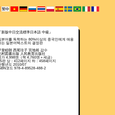
『新版中日交流標準日本語 中級』
일본어를 독학하는 80%이상의 중국인에게 애용
하는 일본어텍스트의 결정판
甲斐睦朗 西尾珪子 宮地裕 감수
光村図書出版 人民教育出版社
정가 4,998엔（책 4,760엔＋세금）
B5판 상：412페이지 하：458페이지
간행년도 2010/07
SBN코드 978-4-89528-488-2