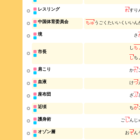
レスリング
れ
す
り
中国体育委員会
ち
ゅ
う
ご
く
た
い
い
く
い
い
ん
境
さ
し
ち
市長
し
ち
肩こり
か
た
血液
け
つ
座布団
ざ
ぶ
近頃
ち
か
護身術
ご
し
ん
じ
オゾン層
お
ぞ
ん