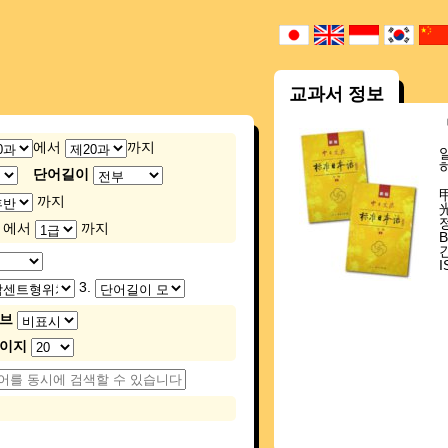
교과서 정보
에서
까지
단어길이
까지
에서
까지
I
3.
브
페이지