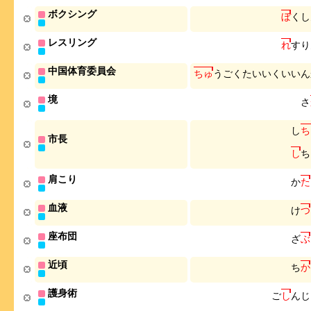
ボクシング
ぼ
く
し
レスリング
れ
す
り
中国体育委員会
ち
ゅ
う
ご
く
た
い
い
く
い
い
ん
境
さ
し
ち
市長
し
ち
肩こり
か
た
血液
け
つ
座布団
ざ
ぶ
近頃
ち
か
護身術
ご
し
ん
じ