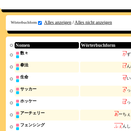
Alles anzeigen
/
Alles nicht anzeigen
Wörterbuchform
Nomen
Wörterbuchform
数々
か
ず
拳法
け
ん
生命
せ
い
サッカー
さ
っ
ホッケー
ほ
っ
アーチェリー
あ
ー
ち
ぇ
フェンシング
ふ
ぇ
ん
し