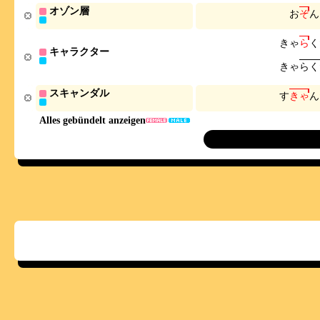
オゾン層
お
ぞ
ん
き
ゃ
ら
く
キャラクター
き
ゃ
ら
く
スキャンダル
す
き
ゃ
ん
Alles gebündelt anzeigen