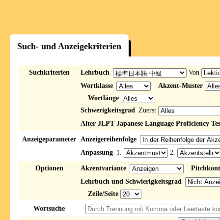
Such- und Anzeigekriterien
Suchkriterien
Lehrbuch
Von
Wortklasse
Akzent-Muster
Wortlänge
Schwerigkeitsgrad
Zuerst
Alter JLPT Japanese Language Proficiency Tes
Anzeigeparameter
Anzeigereihenfolge
Anpassung
1.
2.
Optionen
Akzentvariante
Pitchkon
Lehrbuch und Schwierigkeitsgrad
Zeile/Seite
Wortsuche