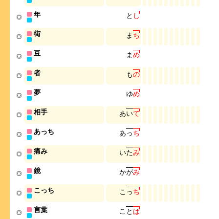
年
と
し
街
ま
ち
豆
ま
め
者
も
の
夢
ゆ
め
相手
あ
い
て
あっち
あ
っ
ち
痛み
い
た
み
鏡
か
が
み
こっち
こ
っ
ち
言葉
こ
と
ば