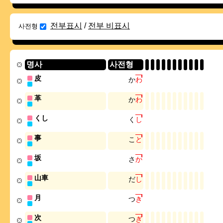
전부표시
/
전부 비표시
사전형
명사
사전형
皮
か
わ
革
か
わ
くし
く
し
事
こ
と
坂
さ
か
山車
だ
し
月
つ
き
次
つ
ぎ