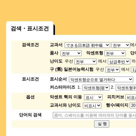
검색・표시조건
검색조건
교과서
에
품사
악센트형
단
난이도
우선
에서
까
구 (舊) 일본어능력시험
우선
에서
표시조건
표시순서
커스터마이즈
1.
2.
옵션
악센트 핵의 이동
피치커브
교과서와 난이도
행수/페이지
단어의 검색