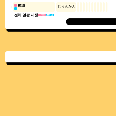
循環
じ
ゅ
ん
か
ん
전체 일괄 재생