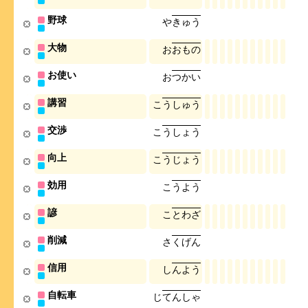
野球
や
き
ゅ
う
大物
お
お
も
の
お使い
お
つ
か
い
講習
こ
う
し
ゅ
う
交渉
こ
う
し
ょ
う
向上
こ
う
じ
ょ
う
効用
こ
う
よ
う
諺
こ
と
わ
ざ
削減
さ
く
げ
ん
信用
し
ん
よ
う
自転車
じ
て
ん
し
ゃ