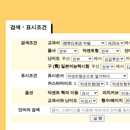
검색・표시조건
검색조건
교과서
에
품사
악센트형
단
난이도
우선
에서
까
구 (舊) 일본어능력시험
우선
에서
표시조건
표시순서
커스터마이즈
1.
2.
옵션
악센트 핵의 이동
피치커브
교과서와 난이도
행수/페이지
단어의 검색