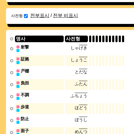
전부표시
/
전부 비표시
사전형
명사
사전형
射撃
し
ゃ
げ
き
証拠
し
ょ
う
こ
戸棚
と
だ
な
負担
ふ
た
ん
不調
ふ
ち
ょ
う
歩道
ほ
ど
う
防止
ぼ
う
し
面子
め
ん
つ