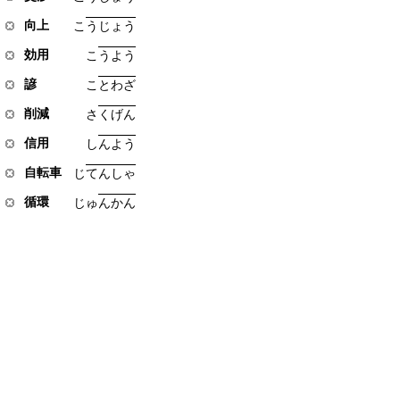
向上
こ
う
じ
ょ
う
効用
こ
う
よ
う
諺
こ
と
わ
ざ
削減
さ
く
げ
ん
信用
し
ん
よ
う
自転車
じ
て
ん
し
ゃ
循環
じ
ゅ
ん
か
ん