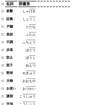
名詞
辞書形
射撃
し
ゃ
げ
き
証拠
し
ょ
う
こ
戸棚
と
だ
な
負担
ふ
た
ん
不調
ふ
ち
ょ
う
歩道
ほ
ど
う
防止
ぼ
う
し
面子
め
ん
つ
野球
や
き
ゅ
う
大物
お
お
も
の
お使い
お
つ
か
い
講習
こ
う
し
ゅ
う
交渉
こ
う
し
ょ
う