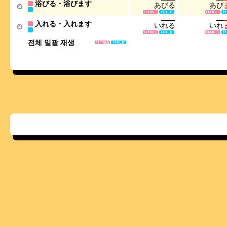
浴びる・浴びます
あ
び
る
あ
び
入れる・入れます
い
れ
る
い
れ
전체 일괄 재생