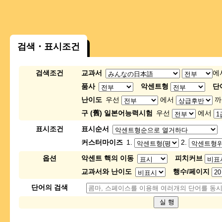
검색・표시조건
검색조건
교과서
에
품사
악센트형
단
난이도
우선
에서
까
구 (舊) 일본어능력시험
우선
에서
표시조건
표시순서
커스터마이즈
1.
2.
옵션
악센트 핵의 이동
피치커브
교과서와 난이도
행수/페이지
단어의 검색