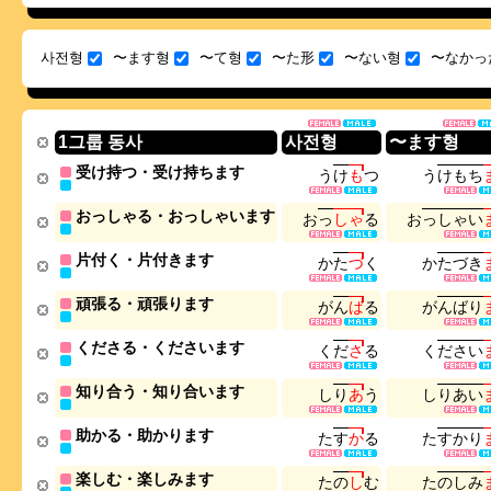
사전형
〜ます형
〜て형
〜た形
〜ない형
〜なかっ
1그룹 동사
사전형
〜ます형
受け持つ・受け持ちます
う
け
も
つ
う
け
も
ち
おっしゃる・おっしゃいます
お
っ
し
ゃ
る
お
っ
し
ゃ
い
片付く・片付きます
か
た
づ
く
か
た
づ
き
頑張る・頑張ります
が
ん
ば
る
が
ん
ば
り
くださる・くださいます
く
だ
さ
る
く
だ
さ
い
知り合う・知り合います
し
り
あ
う
し
り
あ
い
助かる・助かります
た
す
か
る
た
す
か
り
楽しむ・楽しみます
た
の
し
む
た
の
し
み