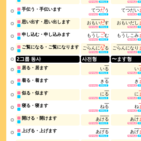
手伝う・手伝います
て
つ
だ
う
て
つ
だ
い
思い出す・思い出します
お
も
い
だ
す
お
も
い
だ
し
申し込む・申し込みます
も
う
し
こ
む
も
う
し
こ
み
ご覧になる・ご覧になります
ご
ら
ん
に
な
る
ご
ら
ん
に
な
り
2그룹 동사
사전형
〜ます형
居る・居ます
い
る
い
着る・着ます
き
る
き
似る・似ます
に
る
に
寝る・寝ます
ね
る
ね
開ける・開けます
あ
け
る
あ
け
上げる・上げます
あ
げ
る
あ
げ