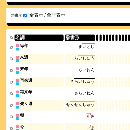
全表示
/
全非表示
辞書形
名詞
辞書形
毎年
ま
い
と
し
来週
ら
い
し
ゅ
う
来年
ら
い
ね
ん
再来週
さ
ら
い
し
ゅ
う
再来年
さ
ら
い
ね
ん
先々週
せ
ん
せ
ん
し
ゅ
う
朝
あ
さ
今
い
ま