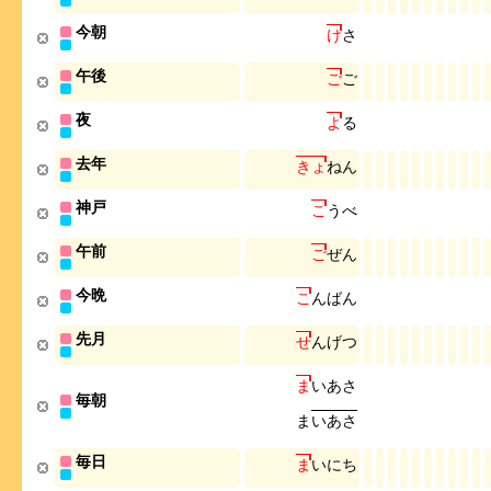
今朝
け
さ
午後
ご
ご
夜
よ
る
去年
き
ょ
ね
ん
神戸
こ
う
べ
午前
ご
ぜ
ん
今晩
こ
ん
ば
ん
先月
せ
ん
げ
つ
ま
い
あ
さ
毎朝
ま
い
あ
さ
毎日
ま
い
に
ち