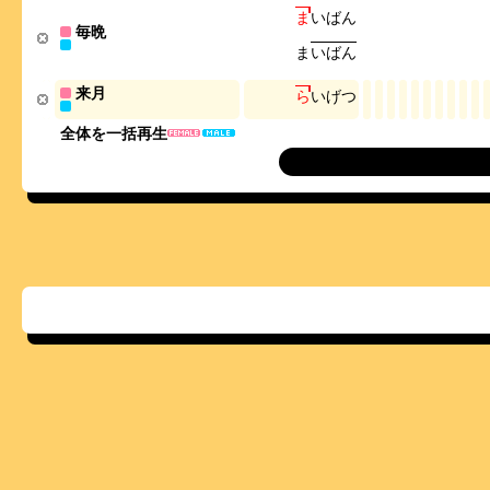
ま
い
ば
ん
毎晩
ま
い
ば
ん
来月
ら
い
げ
つ
全体を一括再生