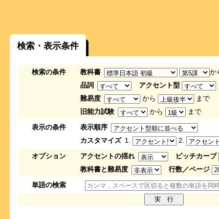
検索・表示条件
検索の条件
教科書
か
品詞
アクセント型
難易度
から
まで
旧能力試験
から
まで
表示の条件
表示順序
カスタマイズ
1.
2.
オプション
アクセントの揺れ
ピッチカーブ
教科書と難易度
行数／ページ
単語の検索