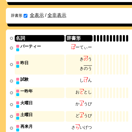
全表示
/
全非表示
辞書形
名詞
辞書形
パーティー
ぱ
ー
て
ぃ
ー
き
の
う
昨日
き
の
う
試験
し
け
ん
一昨年
お
と
と
し
火曜日
か
よ
う
び
土曜日
ど
よ
う
び
再来月
さ
ら
い
げ
つ