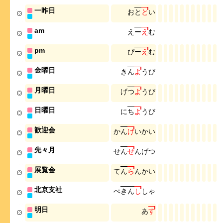
一昨日
お
と
と
い
am
え
ー
え
む
pm
ぴ
ー
え
む
金曜日
き
ん
よ
う
び
月曜日
げ
つ
よ
う
び
日曜日
に
ち
よ
う
び
歓迎会
か
ん
げ
い
か
い
先々月
せ
ん
せ
ん
げ
つ
展覧会
て
ん
ら
ん
か
い
北京支社
ぺ
き
ん
し
し
ゃ
明日
あ
す