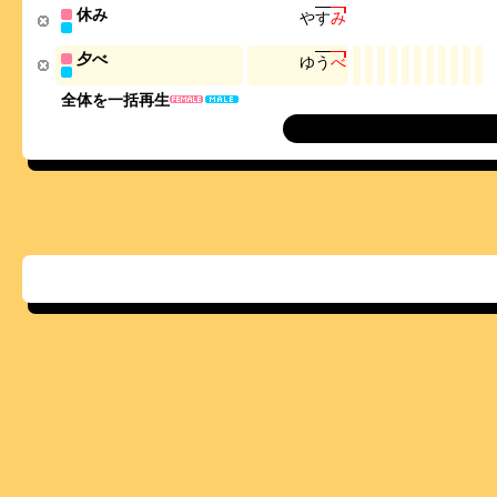
休み
や
す
み
夕べ
ゆ
う
べ
全体を一括再生