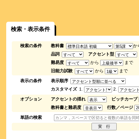
検索・表示条件
検索の条件
教科書
か
品詞
アクセント型
難易度
から
まで
旧能力試験
から
まで
表示の条件
表示順序
カスタマイズ
1.
2.
オプション
アクセントの揺れ
ピッチカーブ
教科書と難易度
行数／ページ
単語の検索