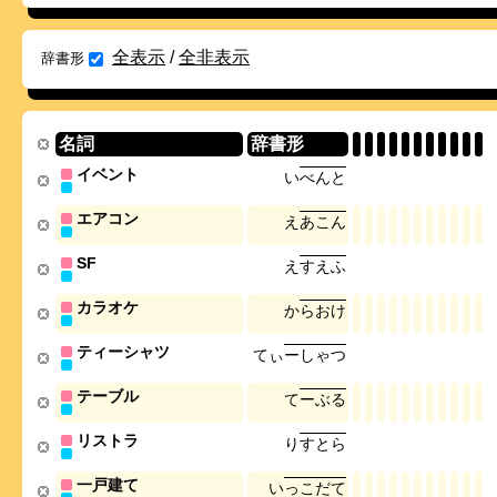
全表示
/
全非表示
辞書形
名詞
辞書形
イベント
い
べ
ん
と
エアコン
え
あ
こ
ん
SF
え
す
え
ふ
カラオケ
か
ら
お
け
ティーシャツ
て
ぃ
ー
し
ゃ
つ
テーブル
て
ー
ぶ
る
リストラ
り
す
と
ら
一戸建て
い
っ
こ
だ
て