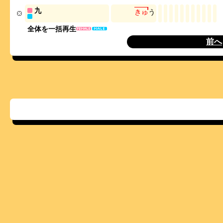
九
き
ゅ
う
全体を一括再生
前へ