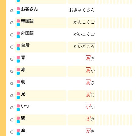
お客さん
お
き
ゃ
く
さ
ん
韓国語
か
ん
こ
く
ご
外国語
が
い
こ
く
ご
台所
だ
い
ど
こ
ろ
青
あ
お
赤
あ
か
朝
あ
さ
兄
あ
に
いつ
い
つ
駅
え
き
傘
か
さ