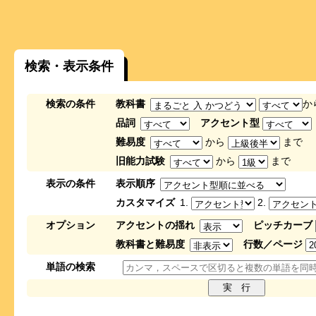
検索・表示条件
検索の条件
教科書
か
品詞
アクセント型
難易度
から
まで
旧能力試験
から
まで
表示の条件
表示順序
カスタマイズ
1.
2.
オプション
アクセントの揺れ
ピッチカーブ
教科書と難易度
行数／ページ
単語の検索