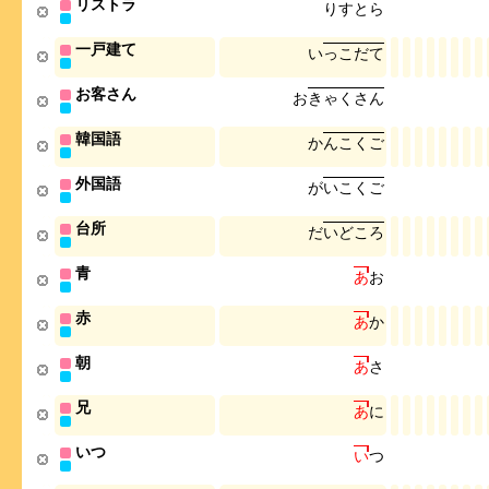
リストラ
り
す
と
ら
一戸建て
い
っ
こ
だ
て
お客さん
お
き
ゃ
く
さ
ん
韓国語
か
ん
こ
く
ご
外国語
が
い
こ
く
ご
台所
だ
い
ど
こ
ろ
青
あ
お
赤
あ
か
朝
あ
さ
兄
あ
に
いつ
い
つ