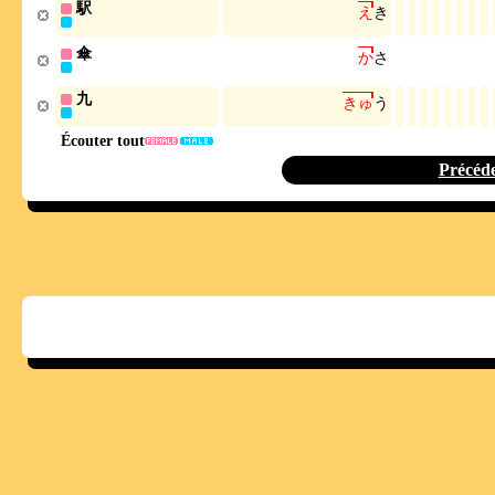
駅
え
き
傘
か
さ
九
き
ゅ
う
Écouter tout
Précéd