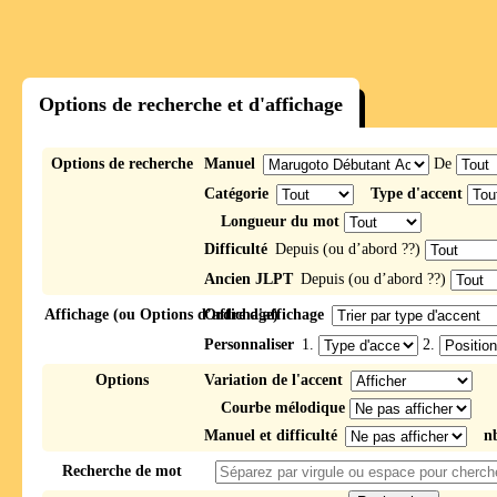
Options de recherche et d'affichage
Options de recherche
Manuel
De
Catégorie
Type d'accent
Longueur du mot
Difficulté
Depuis (ou d’abord ??)
Ancien JLPT
Depuis (ou d’abord ??)
Affichage (ou Options d’affichage)
Ordre d'affichage
Personnaliser
1.
2.
Options
Variation de l'accent
Courbe mélodique
Manuel et difficulté
n
Recherche de mot