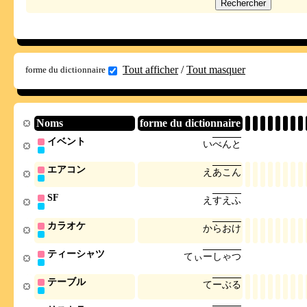
Tout afficher
/
Tout masquer
forme du dictionnaire
Noms
forme du dictionnaire
イベント
い
べ
ん
と
エアコン
え
あ
こ
ん
SF
え
す
え
ふ
カラオケ
か
ら
お
け
ティーシャツ
て
ぃ
ー
し
ゃ
つ
テーブル
て
ー
ぶ
る