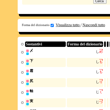
Visualizza tutto
/
Nascondi tutto
Forma del dizionario
Sostantivi
Forma del dizionario
〆
し
め
下
し
も
霜
し
も
尻
し
り
軸
じ
く
実
じ
つ