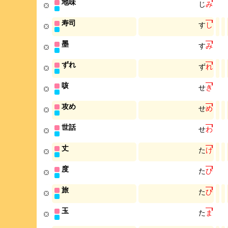
地味
じ
み
寿司
す
し
墨
す
み
ずれ
ず
れ
咳
せ
き
攻め
せ
め
世話
せ
わ
丈
た
け
度
た
び
旅
た
び
玉
た
ま