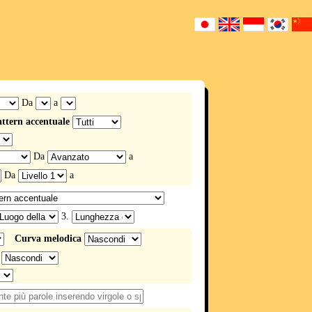
Da
a
ttern accentuale
Da
a
Da
a
3.
Curva melodica