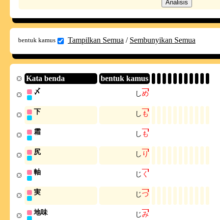
Tampilkan Semua
/
Sembunyikan Semua
bentuk kamus
Kata benda
bentuk kamus
〆
し
め
下
し
も
霜
し
も
尻
し
り
軸
じ
く
実
じ
つ
地味
じ
み