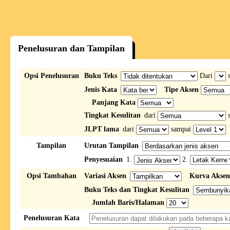
Penelusuran dan Tampilan
Opsi Penelusuran
Buku Teks
Dari
s
Jenis Kata
Tipe Aksen
Panjang Kata
Tingkat Kesulitan
dari
s
JLPT lama
dari
sampai
Tampilan
Urutan Tampilan
Penyesuaian
1.
2.
Opsi Tambahan
Variasi Aksen
Kurva Aksen
Buku Teks dan Tingkat Kesulitan
Jumlah Baris/Halaman
Penelusuran Kata