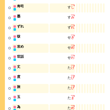
寿司
す
し
墨
す
み
ずれ
ず
れ
咳
せ
き
攻め
せ
め
世話
せ
わ
丈
た
け
度
た
び
旅
た
び
玉
た
ま
為
た
め