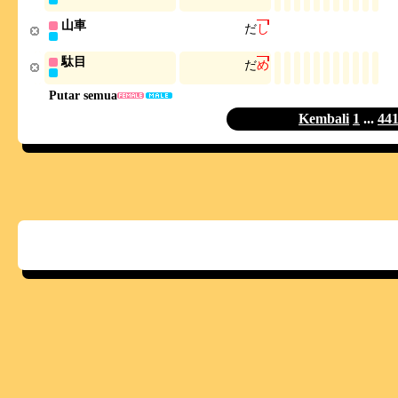
山車
だ
し
駄目
だ
め
Putar semua
Kembali
1
...
44