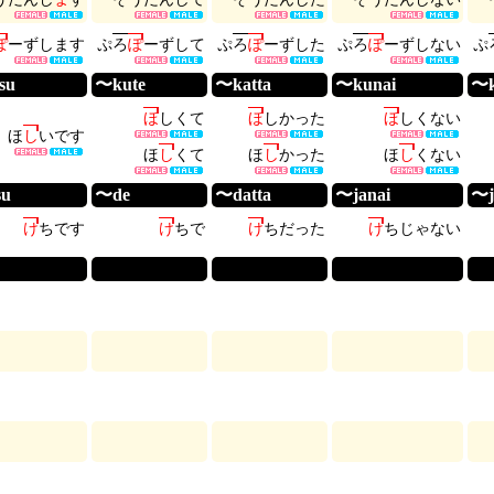
ぽ
ー
ず
し
ま
す
ぷ
ろ
ぽ
ー
ず
し
て
ぷ
ろ
ぽ
ー
ず
し
た
ぷ
ろ
ぽ
ー
ず
し
な
い
ぷ
su
〜kute
〜katta
〜kunai
〜k
ほ
し
く
て
ほ
し
か
っ
た
ほ
し
く
な
い
ほ
し
い
で
す
ほ
し
く
て
ほ
し
か
っ
た
ほ
し
く
な
い
su
〜de
〜datta
〜janai
〜j
け
ち
で
す
け
ち
で
け
ち
だ
っ
た
け
ち
じ
ゃ
な
い