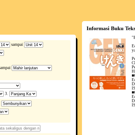
Informasi Buku Tek
"
sampai
E
y
P
C
P
ampai
H
■
E
D
I
■
3.
E
D
I