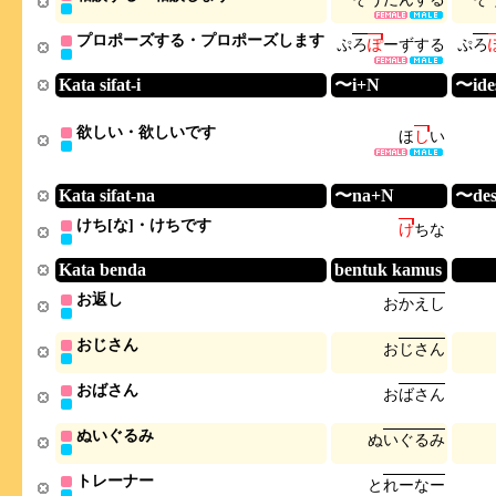
プロポーズする・プロポーズします
ぷ
ろ
ぽ
ー
ず
す
る
ぷ
ろ
Kata sifat-i
〜i+N
〜ide
欲しい・欲しいです
ほ
し
い
Kata sifat-na
〜na+N
〜de
けち[な]・けちです
け
ち
な
Kata benda
bentuk kamus
お返し
お
か
え
し
おじさん
お
じ
さ
ん
おばさん
お
ば
さ
ん
ぬいぐるみ
ぬ
い
ぐ
る
み
トレーナー
と
れ
ー
な
ー