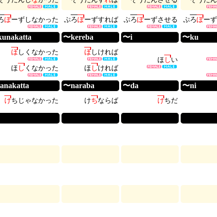
ろ
ぽ
ー
ず
し
な
か
っ
た
ぷ
ろ
ぽ
ー
ず
す
れ
ば
ぷ
ろ
ぽ
ー
ず
さ
せ
る
ぷ
ろ
ぽ
ー
ず
unakatta
〜kereba
〜i
〜ku
ほ
し
く
な
か
っ
た
ほ
し
け
れ
ば
ほ
し
い
ほ
し
く
な
か
っ
た
ほ
し
け
れ
ば
anakatta
〜naraba
〜da
〜ni
け
ち
じ
ゃ
な
か
っ
た
け
ち
な
ら
ば
け
ち
だ