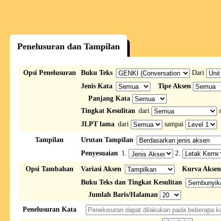
Penelusuran dan Tampilan
Opsi Penelusuran
Buku Teks
Dari
Jenis Kata
Tipe Aksen
Panjang Kata
Tingkat Kesulitan
dari
s
JLPT lama
dari
sampai
Tampilan
Urutan Tampilan
Penyesuaian
1.
2.
Opsi Tambahan
Variasi Aksen
Kurva Aksen
Buku Teks dan Tingkat Kesulitan
Jumlah Baris/Halaman
Penelusuran Kata