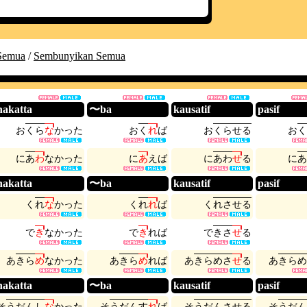
Semua
/
Sembunyikan Semua
akatta
〜ba
kausatif
pasif
お
く
ら
な
か
っ
た
お
く
れ
ば
お
く
ら
せ
る
お
く
に
あ
わ
な
か
っ
た
に
あ
え
ば
に
あ
わ
せ
る
に
あ
akatta
〜ba
kausatif
pasif
く
れ
な
か
っ
た
く
れ
れ
ば
く
れ
さ
せ
る
で
き
な
か
っ
た
で
き
れ
ば
で
き
さ
せ
る
あ
き
ら
め
な
か
っ
た
あ
き
ら
め
れ
ば
あ
き
ら
め
さ
せ
る
あ
き
ら
め
akatta
〜ba
kausatif
pasif
そ
う
だ
ん
し
な
か
っ
た
そ
う
だ
ん
す
れ
ば
そ
う
だ
ん
さ
せ
る
そ
う
だ
ん