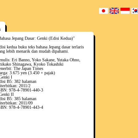
s
Bahasa Jepang Dasar: Genki (Edisi Kedua)"
disi kedua buku teks bahasa Jepang dasar terlaris
ang lebih menarik dan mudah dipahami.
enulis: Eri Banno, Yoko Sakane, Yutaka Ohno,
hikako Shinagawa, Kyoko Tokashiki
enerbit: The Japan Times
arga: 3.675 yen (3.450 + pajak)
Genki I
disi B5: 382 halaman
iterbitkan: 2011/2
SBN: 978-4-78901-440-3
Genki II
disi B5: 385 halaman
iterbitkan: 2011/09
SBN: 978-4-78901-443-4