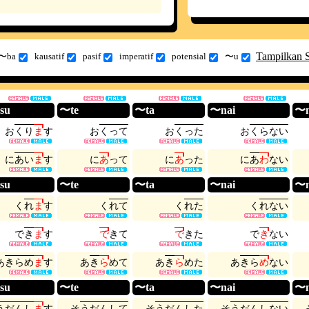
Tampilkan 
〜ba
kausatif
pasif
imperatif
potensial
〜u
su
〜te
〜ta
〜nai
〜n
お
く
り
ま
す
お
く
っ
て
お
く
っ
た
お
く
ら
な
い
に
あ
い
ま
す
に
あ
っ
て
に
あ
っ
た
に
あ
わ
な
い
su
〜te
〜ta
〜nai
〜n
く
れ
ま
す
く
れ
て
く
れ
た
く
れ
な
い
で
き
ま
す
で
き
て
で
き
た
で
き
な
い
あ
き
ら
め
ま
す
あ
き
ら
め
て
あ
き
ら
め
た
あ
き
ら
め
な
い
su
〜te
〜ta
〜nai
〜n
う
だ
ん
し
ま
す
そ
う
だ
ん
し
て
そ
う
だ
ん
し
た
そ
う
だ
ん
し
な
い