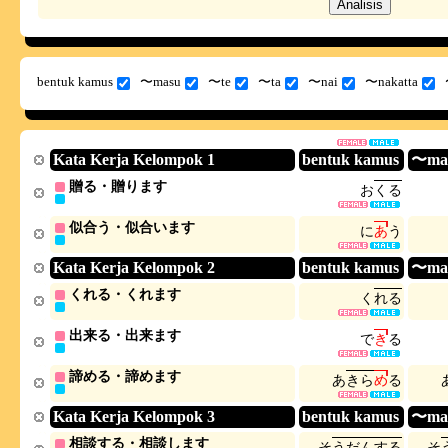
bentuk kamus
〜masu
〜te
〜ta
〜nai
〜nakatta
Kata Kerja Kelompok 1
bentuk kamus
〜ma
贈る・贈ります
お
く
る
似合う・似合います
に
あ
う
Kata Kerja Kelompok 2
bentuk kamus
〜ma
くれる・くれます
く
れ
る
出来る・出来ます
で
き
る
諦める・諦めます
あ
き
ら
め
る
Kata Kerja Kelompok 3
bentuk kamus
〜ma
相談する・相談します
そ
う
だ
ん
す
る
そ