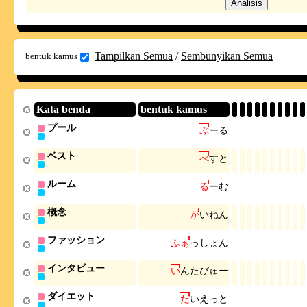
Tampilkan Semua
/
Sembunyikan Semua
bentuk kamus
Kata benda
bentuk kamus
プール
ぷ
ー
る
ベスト
べ
す
と
ルーム
る
ー
む
概念
が
い
ね
ん
ファッション
ふ
ぁ
っ
し
ょ
ん
インタビュー
い
ん
た
び
ゅ
ー
ダイエット
だ
い
え
っ
と