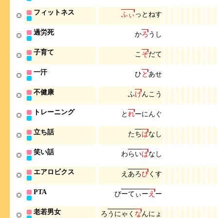
フィットネス
ふ
ぃ
っ
と
ね
す
過労死
か
ろ
う
し
子育て
こ
そ
だ
て
一汗
ひ
と
あ
せ
不健康
ふ
け
ん
こ
う
トレーニング
と
れ
ー
に
ん
ぐ
立ち話
た
ち
ば
な
し
笑い話
わ
ら
い
ば
な
し
エアロビクス
え
あ
ろ
び
く
す
PTA
ぴ
ー
て
ぃ
ー
え
ー
老若男女
ろ
う
に
ゃ
く
な
ん
に
ょ