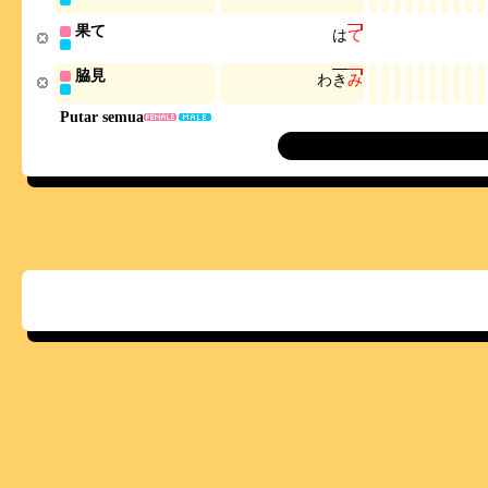
果て
は
て
脇見
わ
き
み
Putar semua