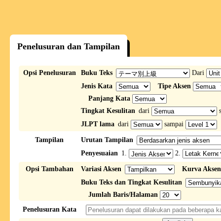
Penelusuran dan Tampilan
Opsi Penelusuran
Buku Teks
Dari
Jenis Kata
Tipe Aksen
Panjang Kata
Tingkat Kesulitan
dari
s
JLPT lama
dari
sampai
Tampilan
Urutan Tampilan
Penyesuaian
1.
2.
Opsi Tambahan
Variasi Aksen
Kurva Aksen
Buku Teks dan Tingkat Kesulitan
Jumlah Baris/Halaman
Penelusuran Kata