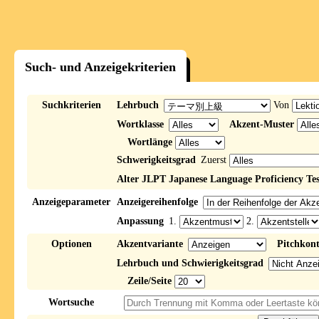
Such- und Anzeigekriterien
Suchkriterien
Lehrbuch
Von
Wortklasse
Akzent-Muster
Wortlänge
Schwerigkeitsgrad
Zuerst
Alter JLPT Japanese Language Proficiency Tes
Anzeigeparameter
Anzeigereihenfolge
Anpassung
1.
2.
Optionen
Akzentvariante
Pitchkon
Lehrbuch und Schwierigkeitsgrad
Zeile/Seite
Wortsuche