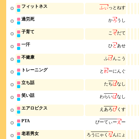
フィットネス
ふ
ぃ
っ
と
ね
す
過労死
か
ろ
う
し
子育て
こ
そ
だ
て
一汗
ひ
と
あ
せ
不健康
ふ
け
ん
こ
う
トレーニング
と
れ
ー
に
ん
ぐ
立ち話
た
ち
ば
な
し
笑い話
わ
ら
い
ば
な
し
エアロビクス
え
あ
ろ
び
く
す
PTA
ぴ
ー
て
ぃ
ー
え
ー
老若男女
ろ
う
に
ゃ
く
な
ん
に
ょ