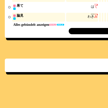
果て
は
て
脇見
わ
き
み
Alles gebündelt anzeigen