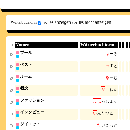
Alles anzeigen
/
Alles nicht anzeigen
Wörterbuchform
Nomen
Wörterbuchform
プール
ぷ
ー
る
ベスト
べ
す
と
ルーム
る
ー
む
概念
が
い
ね
ん
ファッション
ふ
ぁ
っ
し
ょ
ん
インタビュー
い
ん
た
び
ゅ
ー
ダイエット
だ
い
え
っ
と