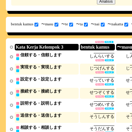
bentuk kamus
〜masu
〜te
〜ta
〜nai
〜nakatta
Kata Kerja Kelompok 3
bentuk kamus
〜mas
信頼する・信頼します
し
ん
ら
い
す
る
し
実現する・実現します
じ
つ
げ
ん
す
る
じ
設定する・設定します
せ
っ
て
い
す
る
せ
接続する・接続します
せ
つ
ぞ
く
す
る
せ
説明する・説明します
せ
つ
め
い
す
る
せ
送信する・送信します
そ
う
し
ん
す
る
そ
相談する・相談します
そ
う
だ
ん
す
る
そ