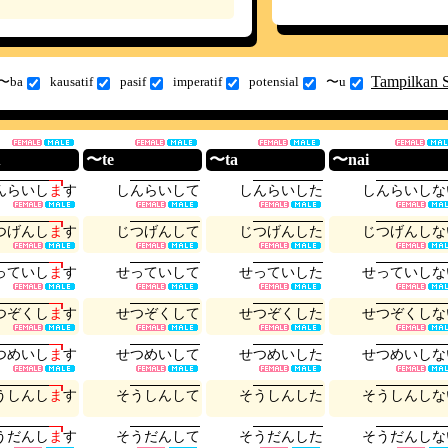
Tampilkan 
〜ba
kausatif
pasif
imperatif
potensial
〜u
u
〜te
〜ta
〜nai
ん
ら
い
し
ま
す
し
ん
ら
い
し
て
し
ん
ら
い
し
た
し
ん
ら
い
し
な
つ
げ
ん
し
ま
す
じ
つ
げ
ん
し
て
じ
つ
げ
ん
し
た
じ
つ
げ
ん
し
な
っ
て
い
し
ま
す
せ
っ
て
い
し
て
せ
っ
て
い
し
た
せ
っ
て
い
し
な
つ
ぞ
く
し
ま
す
せ
つ
ぞ
く
し
て
せ
つ
ぞ
く
し
た
せ
つ
ぞ
く
し
な
つ
め
い
し
ま
す
せ
つ
め
い
し
て
せ
つ
め
い
し
た
せ
つ
め
い
し
な
う
し
ん
し
ま
す
そ
う
し
ん
し
て
そ
う
し
ん
し
た
そ
う
し
ん
し
な
う
だ
ん
し
ま
す
そ
う
だ
ん
し
て
そ
う
だ
ん
し
た
そ
う
だ
ん
し
な