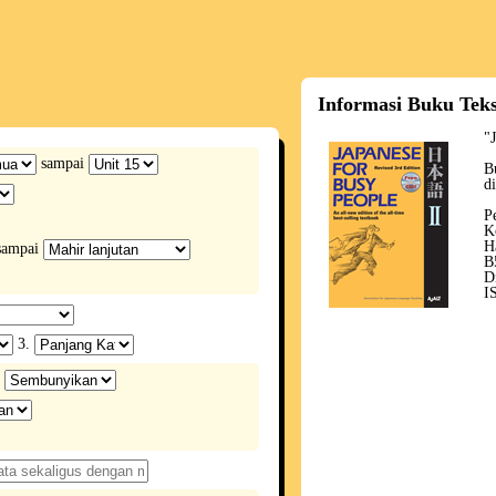
Informasi Buku Tek
"
sampai
B
d
P
K
H
ampai
B
D
I
3.