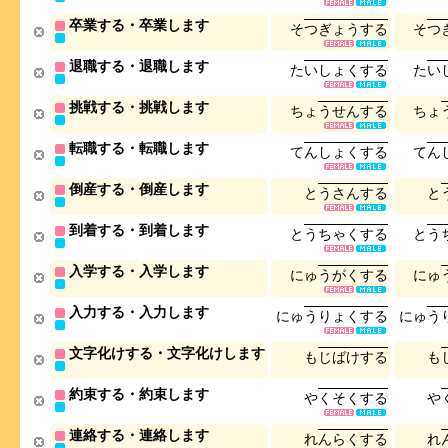
卒業する・卒業します
そ
つ
ぎ
ょ
う
す
る
そ
つ
退職する・退職します
た
い
し
ょ
く
す
る
た
い
挑戦する・挑戦します
ち
ょ
う
せ
ん
す
る
ち
ょ
転職する・転職します
て
ん
し
ょ
く
す
る
て
ん
倒産する・倒産します
と
う
さ
ん
す
る
と
到着する・到着します
と
う
ち
ゃ
く
す
る
と
う
入学する・入学します
に
ゅ
う
が
く
す
る
に
ゅ
入力する・入力します
に
ゅ
う
り
ょ
く
す
る
に
ゅ
う
文字化けする・文字化けします
も
じ
ば
け
す
る
も
約束する・約束します
や
く
そ
く
す
る
や
連絡する・連絡します
れ
ん
ら
く
す
る
れ