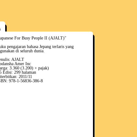
s
Japanese For Busy People II (AJALT)"
uku pengajaran bahasa Jepang terlaris yang
igunakan di seluruh dunia.
enulis: AJALT
odansha Amer Inc
arga: 3.360 (3.200) + pajak)
5 Edisi: 299 halaman
iterbitkan: 2011/11
SBN: 978-1-56836-386-8