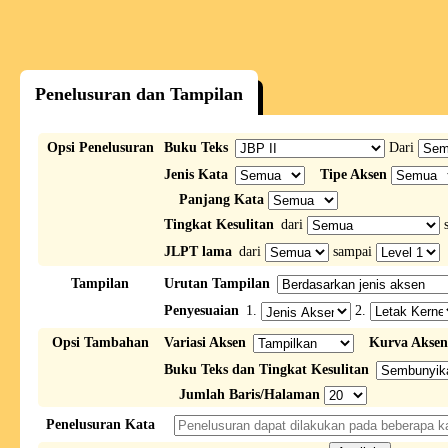
Penelusuran dan Tampilan
Opsi Penelusuran
Buku Teks
Dari
Jenis Kata
Tipe Aksen
Panjang Kata
Tingkat Kesulitan
dari
s
JLPT lama
dari
sampai
Tampilan
Urutan Tampilan
Penyesuaian
1.
2.
Opsi Tambahan
Variasi Aksen
Kurva Aksen
Buku Teks dan Tingkat Kesulitan
Jumlah Baris/Halaman
Penelusuran Kata