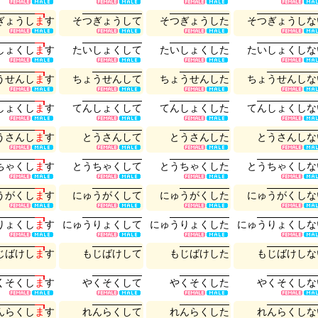
ぎ
ょ
う
し
ま
す
そ
つ
ぎ
ょ
う
し
て
そ
つ
ぎ
ょ
う
し
た
そ
つ
ぎ
ょ
う
し
な
し
ょ
く
し
ま
す
た
い
し
ょ
く
し
て
た
い
し
ょ
く
し
た
た
い
し
ょ
く
し
な
う
せ
ん
し
ま
す
ち
ょ
う
せ
ん
し
て
ち
ょ
う
せ
ん
し
た
ち
ょ
う
せ
ん
し
な
し
ょ
く
し
ま
す
て
ん
し
ょ
く
し
て
て
ん
し
ょ
く
し
た
て
ん
し
ょ
く
し
な
う
さ
ん
し
ま
す
と
う
さ
ん
し
て
と
う
さ
ん
し
た
と
う
さ
ん
し
な
ち
ゃ
く
し
ま
す
と
う
ち
ゃ
く
し
て
と
う
ち
ゃ
く
し
た
と
う
ち
ゃ
く
し
な
う
が
く
し
ま
す
に
ゅ
う
が
く
し
て
に
ゅ
う
が
く
し
た
に
ゅ
う
が
く
し
な
り
ょ
く
し
ま
す
に
ゅ
う
り
ょ
く
し
て
に
ゅ
う
り
ょ
く
し
た
に
ゅ
う
り
ょ
く
し
な
じ
ば
け
し
ま
す
も
じ
ば
け
し
て
も
じ
ば
け
し
た
も
じ
ば
け
し
な
く
そ
く
し
ま
す
や
く
そ
く
し
て
や
く
そ
く
し
た
や
く
そ
く
し
な
ん
ら
く
し
ま
す
れ
ん
ら
く
し
て
れ
ん
ら
く
し
た
れ
ん
ら
く
し
な