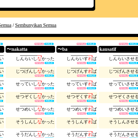
Semua
/
Sembunyikan Semua
〜nakatta
〜ba
kausatif
い
し
ん
ら
い
し
な
か
っ
た
し
ん
ら
い
す
れ
ば
し
ん
ら
い
さ
せ
い
じ
つ
げ
ん
し
な
か
っ
た
じ
つ
げ
ん
す
れ
ば
じ
つ
げ
ん
さ
せ
い
せ
っ
て
い
し
な
か
っ
た
せ
っ
て
い
す
れ
ば
せ
っ
て
い
さ
せ
い
せ
つ
ぞ
く
し
な
か
っ
た
せ
つ
ぞ
く
す
れ
ば
せ
つ
ぞ
く
さ
せ
い
せ
つ
め
い
し
な
か
っ
た
せ
つ
め
い
す
れ
ば
せ
つ
め
い
さ
せ
い
そ
う
し
ん
し
な
か
っ
た
そ
う
し
ん
す
れ
ば
そ
う
し
ん
さ
せ
い
そ
う
だ
ん
し
な
か
っ
た
そ
う
だ
ん
す
れ
ば
そ
う
だ
ん
さ
せ