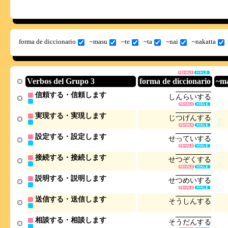
forma de diccionario
~masu
~te
~ta
~nai
~nakatta
Verbos del Grupo 3
forma de diccionario
~m
信頼する・信頼します
し
ん
ら
い
す
る
実現する・実現します
じ
つ
げ
ん
す
る
設定する・設定します
せ
っ
て
い
す
る
接続する・接続します
せ
つ
ぞ
く
す
る
説明する・説明します
せ
つ
め
い
す
る
送信する・送信します
そ
う
し
ん
す
る
相談する・相談します
そ
う
だ
ん
す
る