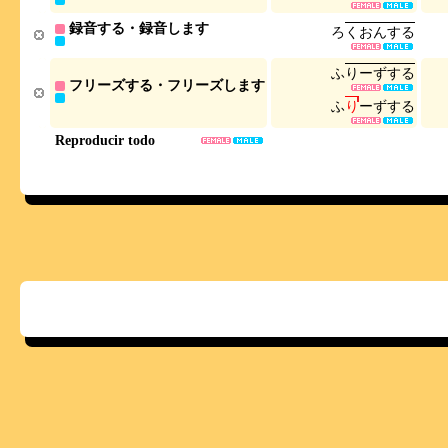
録音する・録音します
ろ
く
お
ん
す
る
ふ
り
ー
ず
す
る
フリーズする・フリーズします
ふ
り
ー
ず
す
る
Reproducir todo