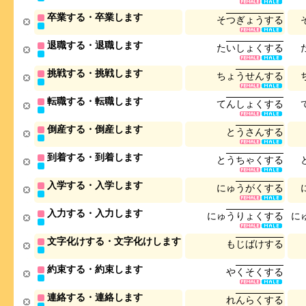
卒業する・卒業します
そ
つ
ぎ
ょ
う
す
る
退職する・退職します
た
い
し
ょ
く
す
る
挑戦する・挑戦します
ち
ょ
う
せ
ん
す
る
転職する・転職します
て
ん
し
ょ
く
す
る
倒産する・倒産します
と
う
さ
ん
す
る
到着する・到着します
と
う
ち
ゃ
く
す
る
入学する・入学します
に
ゅ
う
が
く
す
る
入力する・入力します
に
ゅ
う
り
ょ
く
す
る
に
文字化けする・文字化けします
も
じ
ば
け
す
る
約束する・約束します
や
く
そ
く
す
る
連絡する・連絡します
れ
ん
ら
く
す
る