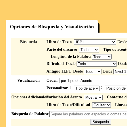
Opciones de Búsqueda y Visualización
Búsqueda
Libro de Texto
Desd
Parte del discurso
Tipo de acent
Longitud de la Palabra
Dificultad
Desde
Desd
Antiguo JLPT
Desde
Desde
Visualización
Órden
Personalizar
1.
2.
Opciones Adicionales
Variación del Acento
Contorno d
Libro de Texto/Dificultad
Líneas
Búsqueda de Palabras