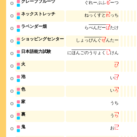
グレープフルーツ
ぐ
れ
ー
ぷ
ふ
る
ー
つ
ネックストレッチ
ね
っ
く
す
と
れ
っ
ち
ラベンダー畑
ら
べ
ん
だ
ー
ば
た
け
ショッピングセンター
し
ょ
っ
ぴ
ん
ぐ
せ
ん
た
ー
日本語能力試験
に
ほ
ん
ご
の
う
り
ょ
く
し
け
ん
火
ひ
池
い
け
色
い
ろ
家
う
ち
裏
う
ら
鬼
お
に