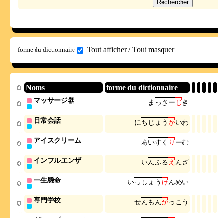
Tout afficher
/
Tout masquer
forme du dictionnaire
Noms
forme du dictionnaire
マッサージ器
ま
っ
さ
ー
じ
き
日常会話
に
ち
じ
ょ
う
か
い
わ
アイスクリーム
あ
い
す
く
り
ー
む
インフルエンザ
い
ん
ふ
る
え
ん
ざ
一生懸命
い
っ
し
ょ
う
け
ん
め
い
専門学校
せ
ん
も
ん
が
っ
こ
う