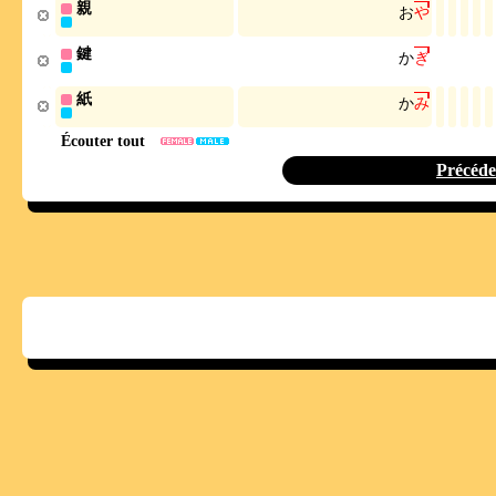
親
お
や
鍵
か
ぎ
紙
か
み
Écouter tout
Précéde