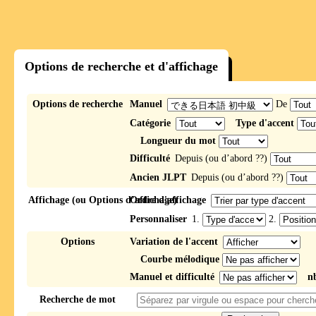
Options de recherche et d'affichage
Options de recherche
Manuel
De
Catégorie
Type d'accent
Longueur du mot
Difficulté
Depuis (ou d’abord ??)
Ancien JLPT
Depuis (ou d’abord ??)
Affichage (ou Options d’affichage)
Ordre d'affichage
Personnaliser
1.
2.
Options
Variation de l'accent
Courbe mélodique
Manuel et difficulté
n
Recherche de mot