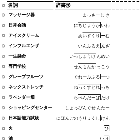
名詞
辞書形
マッサージ器
ま
っ
さ
ー
じ
き
日常会話
に
ち
じ
ょ
う
か
い
わ
アイスクリーム
あ
い
す
く
り
ー
む
インフルエンザ
い
ん
ふ
る
え
ん
ざ
一生懸命
い
っ
し
ょ
う
け
ん
め
い
専門学校
せ
ん
も
ん
が
っ
こ
う
グレープフルーツ
ぐ
れ
ー
ぷ
ふ
る
ー
つ
ネックストレッチ
ね
っ
く
す
と
れ
っ
ち
ラベンダー畑
ら
べ
ん
だ
ー
ば
た
け
ショッピングセンター
し
ょ
っ
ぴ
ん
ぐ
せ
ん
た
ー
日本語能力試験
に
ほ
ん
ご
の
う
り
ょ
く
し
け
ん
火
ひ
池
い
け