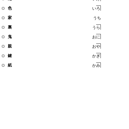
色
い
ろ
家
う
ち
裏
う
ら
鬼
お
に
親
お
や
鍵
か
ぎ
紙
か
み