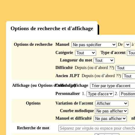
Options de recherche et d'affichage
Options de recherche
Manuel
De
à
Catégorie
Type d'accent
Longueur du mot
Difficulté
Depuis (ou d’abord ??)
Ancien JLPT
Depuis (ou d’abord ??)
Affichage (ou Options d’affichage)
Ordre d'affichage
Personnaliser
1.
2.
Options
Variation de l'accent
Courbe mélodique
Manuel et difficulté
n
Recherche de mot