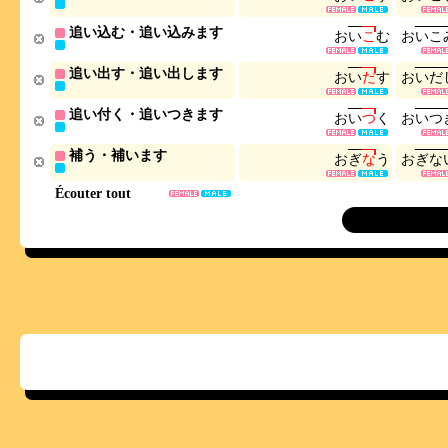
追い込む・追い込みます
お
い
こ
む
お
い
こ
追い出す・追い出します
お
い
だ
す
お
い
だ
追い付く・追いつきます
お
い
つ
く
お
い
つ
補う・補います
お
ぎ
な
う
お
ぎ
な
Écouter tout