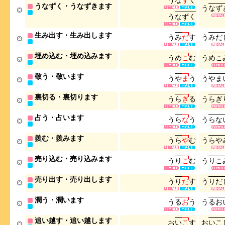
う
な
ず
く
うなずく・うなずきます
う
な
ず
う
な
ず
く
生み出す・生み出します
う
み
だ
す
う
み
だ
埋め込む・埋め込みます
う
め
こ
む
う
め
こ
敬う・敬います
う
や
ま
う
う
や
ま
裏切る・裏切ります
う
ら
ぎ
る
う
ら
ぎ
占う・占います
う
ら
な
う
う
ら
な
羨む・羨みます
う
ら
や
む
う
ら
や
売り込む・売り込みます
う
り
こ
む
う
り
こ
売り出す・売り出します
う
り
だ
す
う
り
だ
潤う・潤います
う
る
お
う
う
る
お
追い越す・追い越します
お
い
こ
す
お
い
こ