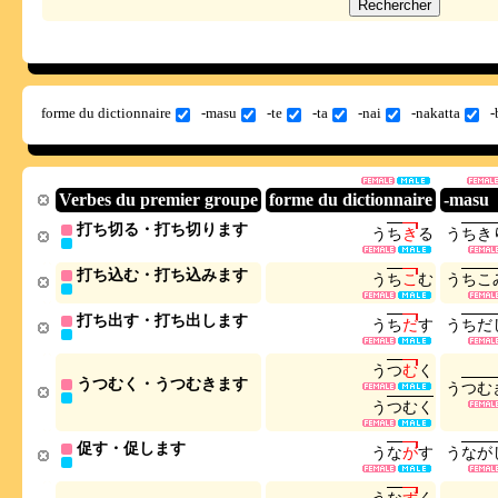
forme du dictionnaire
-masu
-te
-ta
-nai
-nakatta
-
Verbes du premier groupe
forme du dictionnaire
-masu
打ち切る・打ち切ります
う
ち
き
る
う
ち
き
打ち込む・打ち込みます
う
ち
こ
む
う
ち
こ
打ち出す・打ち出します
う
ち
だ
す
う
ち
だ
う
つ
む
く
うつむく・うつむきます
う
つ
む
う
つ
む
く
促す・促します
う
な
が
す
う
な
が