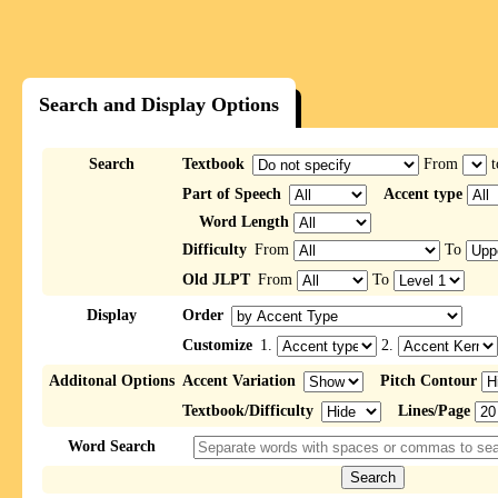
Search and Display Options
Search
Textbook
From
t
Part of Speech
Accent type
Word Length
Difficulty
From
To
Old JLPT
From
To
Display
Order
Customize
1.
2.
Additonal Options
Accent Variation
Pitch Contour
Textbook/Difficulty
Lines/Page
Word Search