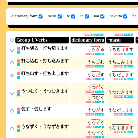
dictionary form
~masu
~te
~ta
~nai
~nakatta
~ba
Group 1 Verbs
dictionary form
~masu
打ち切る・打ち切ります
う
ち
き
る
う
ち
き
り
ま
す
打ち込む・打ち込みます
う
ち
こ
む
う
ち
こ
み
ま
す
打ち出す・打ち出します
う
ち
だ
す
う
ち
だ
し
ま
す
う
つ
む
く
うつむく・うつむきます
う
つ
む
き
ま
す
う
つ
む
く
促す・促します
う
な
が
す
う
な
が
し
ま
す
う
な
ず
く
うなずく・うなずきます
う
な
ず
き
ま
す
う
な
ず
く