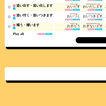
追い出す・追い出します
お
い
だ
す
お
い
だ
し
ま
す
追い付く・追いつきます
お
い
つ
く
お
い
つ
き
ま
す
補う・補います
お
ぎ
な
う
お
ぎ
な
い
ま
す
Play all