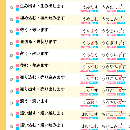
生み出す・生み出します
う
み
だ
す
う
み
だ
し
ま
す
埋め込む・埋め込みます
う
め
こ
む
う
め
こ
み
ま
す
敬う・敬います
う
や
ま
う
う
や
ま
い
ま
す
裏切る・裏切ります
う
ら
ぎ
る
う
ら
ぎ
り
ま
す
占う・占います
う
ら
な
う
う
ら
な
い
ま
す
羨む・羨みます
う
ら
や
む
う
ら
や
み
ま
す
売り込む・売り込みます
う
り
こ
む
う
り
こ
み
ま
す
売り出す・売り出します
う
り
だ
す
う
り
だ
し
ま
す
潤う・潤います
う
る
お
う
う
る
お
い
ま
す
追い越す・追い越します
お
い
こ
す
お
い
こ
し
ま
す
追い込む・追い込みます
お
い
こ
む
お
い
こ
み
ま
す