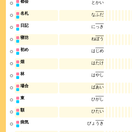
都会
と
か
い
名札
な
ふ
だ
日記
に
っ
き
寝坊
ね
ぼ
う
初め
は
じ
め
畑
は
た
け
林
は
や
し
場合
ば
あ
い
東
ひ
が
し
額
ひ
た
い
病気
び
ょ
う
き