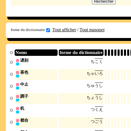
Tout afficher
/
Tout masquer
forme du dictionnaire
Noms
forme du dictionnaire
遅刻
ち
こ
く
茶色
ち
ゃ
い
ろ
中止
ち
ゅ
う
し
調子
ち
ょ
う
し
机
つ
く
え
都合
つ
ご
う