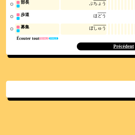
部長
ぶ
ち
ょ
う
歩道
ほ
ど
う
募集
ぼ
し
ゅ
う
Écouter tout
Précédent