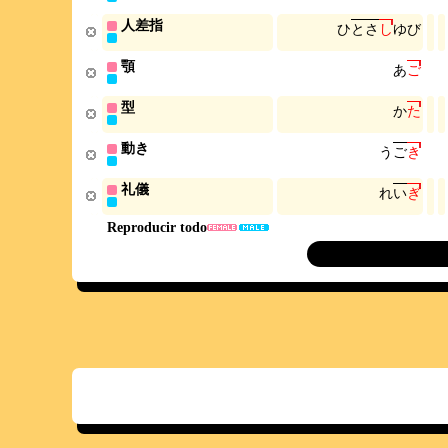
人差指
ひ
と
さ
し
ゆ
び
顎
あ
ご
型
か
た
動き
う
ご
き
礼儀
れ
い
ぎ
Reproducir todo