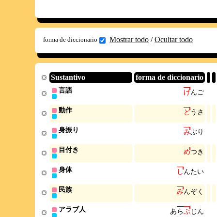
Mostrar todo
/
Ocultar todo
forma de diccionario
Sustantivo
forma de diccionario
言語
げ
ん
ご
動作
ど
う
さ
身振り
み
ぶ
り
目付き
め
つ
き
身体
し
ん
た
い
民族
み
ん
ぞ
く
アラブ人
あ
ら
ぶ
じ
ん