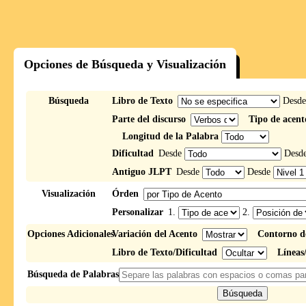
Opciones de Búsqueda y Visualización
Búsqueda
Libro de Texto
Desd
Parte del discurso
Tipo de acent
Longitud de la Palabra
Dificultad
Desde
Desd
Antiguo JLPT
Desde
Desde
Visualización
Órden
Personalizar
1.
2.
Opciones Adicionales
Variación del Acento
Contorno d
Libro de Texto/Dificultad
Líneas
Búsqueda de Palabras