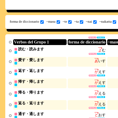
forma de diccionario
~masu
~te
~ta
~nai
~nakatta
Verbos del Grupo 1
forma de diccionario
~mas
読む・読みます
よ
む
愛す・愛します
あ
い
す
返す・返します
か
え
す
帰す・帰します
か
え
す
帰る・帰ります
か
え
る
返る・返ります
か
え
る
通す・通します
と
お
す