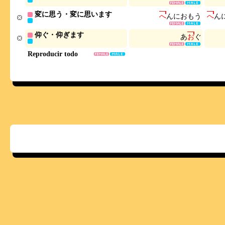
変に思う・変に思います
へ
ん
に
お
も
う
へ
ん
仰ぐ・仰ぎます
あ
お
ぐ
Reproducir todo