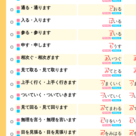
通る・通ります
と
お
る
入る・入ります
は
い
る
参る・参ります
ま
い
る
申す・申します
も
う
す
相次ぐ・相次ぎます
あ
い
つ
ぐ
見て取る・見て取ります
み
て
と
る
上手く行く・上手く行きます
う
ま
く
い
く
う
ついていく・ついていきます
つ
い
て
い
く
つ
見て回る・見て回ります
み
て
ま
わ
る
み
無理を言う・無理を言います
む
り
を
い
う
む
目を見張る・目を見張ります
め
を
み
は
る
め