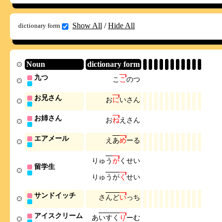
Show All
/
Hide All
dictionary form
Noun
dictionary form
九つ
こ
こ
の
つ
お兄さん
お
に
い
さ
ん
お姉さん
お
ね
え
さ
ん
エアメール
え
あ
め
ー
る
り
ゅ
う
が
く
せ
い
留学生
り
ゅ
う
が
く
せ
い
サンドイッチ
さ
ん
ど
い
っ
ち
アイスクリーム
あ
い
す
く
り
ー
む