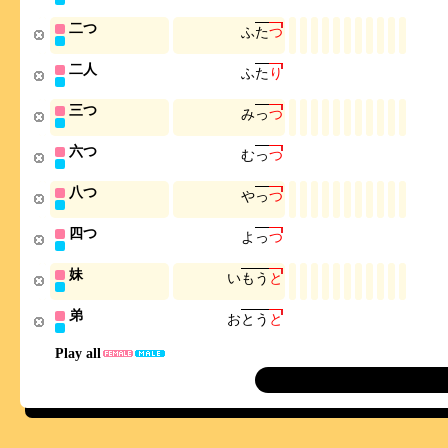
二つ
ふ
た
つ
二人
ふ
た
り
三つ
み
っ
つ
六つ
む
っ
つ
八つ
や
っ
つ
四つ
よ
っ
つ
妹
い
も
う
と
弟
お
と
う
と
Play all