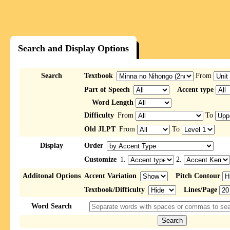
Search and Display Options
Search
Textbook
From
Part of Speech
Accent type
Word Length
Difficulty
From
To
Old JLPT
From
To
Display
Order
Customize
1.
2.
Additonal Options
Accent Variation
Pitch Contour
Textbook/Difficulty
Lines/Page
Word Search