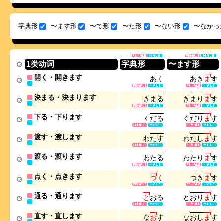
字典形
〜ます形
〜て形
〜た形
〜ない形
〜なかっ
1类动词
字典形
〜ます形
開く・開きます
あ
く
あ
き
ま
す
決まる・決まります
き
ま
る
き
ま
り
ま
す
下る・下ります
く
だ
る
く
だ
り
ま
す
渡す・渡します
わ
た
す
わ
た
し
ま
す
渡る・渡ります
わ
た
る
わ
た
り
ま
す
点く・点きます
つ
く
つ
き
ま
す
通る・通ります
と
お
る
と
お
り
ま
す
直す・直します
な
お
す
な
お
し
ま
す