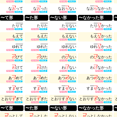
な
お
っ
て
な
お
っ
た
な
お
ら
な
い
な
お
ら
な
か
っ
た
〜て形
〜た形
〜ない形
〜なかった形
た
り
て
た
り
た
た
り
な
い
た
り
な
か
っ
た
も
え
て
も
え
た
も
え
な
い
も
え
な
か
っ
た
ゆ
れ
て
ゆ
れ
た
ゆ
れ
な
い
ゆ
れ
な
か
っ
た
の
び
て
の
び
た
の
び
な
い
の
び
な
か
っ
た
わ
け
て
わ
け
た
わ
け
な
い
わ
け
な
か
っ
た
あ
つ
め
て
あ
つ
め
た
あ
つ
め
な
い
あ
つ
め
な
か
っ
た
す
ま
せ
て
す
ま
せ
た
す
ま
せ
な
い
す
ま
せ
な
か
っ
た
と
お
り
す
ぎ
て
と
お
り
す
ぎ
た
と
お
り
す
ぎ
な
い
と
お
り
す
ぎ
な
か
っ
た
〜て形
〜た形
〜ない形
〜なかった形
せ
っ
と
し
て
せ
っ
と
し
た
せ
っ
と
し
な
い
せ
っ
と
し
な
か
っ
た