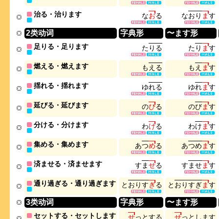
治る・治ります
な
お
る
な
お
り
ま
す
2类动词
字典形
〜ます形
足りる・足ります
た
り
る
た
り
ま
す
燃える・燃えます
も
え
る
も
え
ま
す
揺れる・揺れます
ゆ
れ
る
ゆ
れ
ま
す
延びる・延びます
の
び
る
の
び
ま
す
分ける・分けます
わ
け
る
わ
け
ま
す
集める・集めます
あ
つ
め
る
あ
つ
め
ま
す
済ませる・済ませます
す
ま
せ
る
す
ま
せ
ま
す
通り過ぎる・通り過ぎます
と
お
り
す
ぎ
る
と
お
り
す
ぎ
ま
す
3类动词
字典形
〜ます形
セットする・セットします
せ
っ
と
す
る
せ
っ
と
し
ま
す