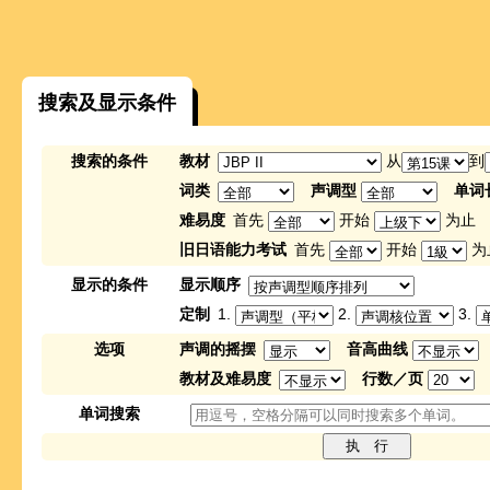
搜索及显示条件
搜索的条件
教材
从
到
词类
声调型
单词
难易度
首先
开始
为止
旧日语能力考试
首先
开始
为
显示的条件
显示顺序
定制
1.
2.
3.
选项
声调的摇摆
音高曲线
教材及难易度
行数／页
单词搜索