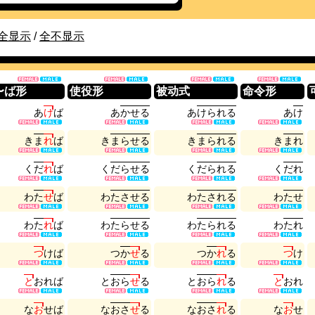
全显示
/
全不显示
〜ば形
使役形
被动式
命令形
あ
け
ば
あ
か
せ
る
あ
け
ら
れ
る
あ
け
き
ま
れ
ば
き
ま
ら
せ
る
き
ま
ら
れ
る
き
ま
れ
く
だ
れ
ば
く
だ
ら
せ
る
く
だ
ら
れ
る
く
だ
れ
わ
た
せ
ば
わ
た
さ
せ
る
わ
た
さ
れ
る
わ
た
せ
わ
た
れ
ば
わ
た
ら
せ
る
わ
た
ら
れ
る
わ
た
れ
つ
け
ば
つ
か
せ
る
つ
か
れ
る
つ
け
と
お
れ
ば
と
お
ら
せ
る
と
お
ら
れ
る
と
お
れ
な
お
せ
ば
な
お
さ
せ
る
な
お
さ
れ
る
な
お
せ