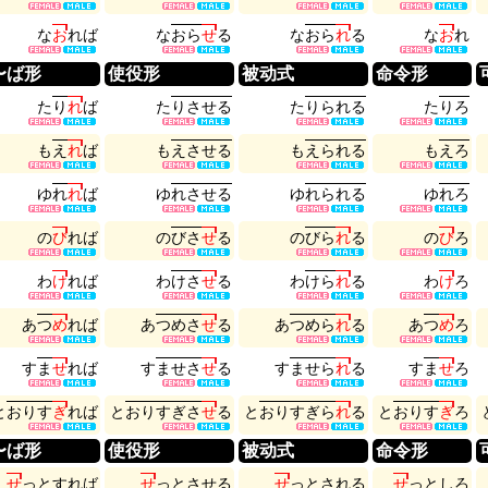
な
お
れ
ば
な
お
ら
せ
る
な
お
ら
れ
る
な
お
れ
〜ば形
使役形
被动式
命令形
た
り
れ
ば
た
り
さ
せ
る
た
り
ら
れ
る
た
り
ろ
も
え
れ
ば
も
え
さ
せ
る
も
え
ら
れ
る
も
え
ろ
ゆ
れ
れ
ば
ゆ
れ
さ
せ
る
ゆ
れ
ら
れ
る
ゆ
れ
ろ
の
び
れ
ば
の
び
さ
せ
る
の
び
ら
れ
る
の
び
ろ
わ
け
れ
ば
わ
け
さ
せ
る
わ
け
ら
れ
る
わ
け
ろ
あ
つ
め
れ
ば
あ
つ
め
さ
せ
る
あ
つ
め
ら
れ
る
あ
つ
め
ろ
す
ま
せ
れ
ば
す
ま
せ
さ
せ
る
す
ま
せ
ら
れ
る
す
ま
せ
ろ
と
お
り
す
ぎ
れ
ば
と
お
り
す
ぎ
さ
せ
る
と
お
り
す
ぎ
ら
れ
る
と
お
り
す
ぎ
ろ
〜ば形
使役形
被动式
命令形
せ
っ
と
す
れ
ば
せ
っ
と
さ
せ
る
せ
っ
と
さ
れ
る
せ
っ
と
し
ろ