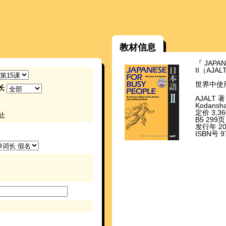
教材信息
『 JAPAN
II（AJA
世界中使
长
AJALT 著
Kodansha
定价 3,
止
B5 299页
发行年 20
ISBN号 97