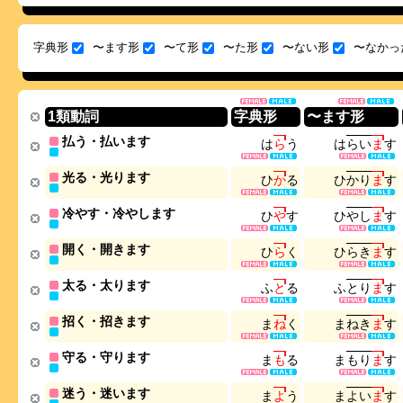
字典形
〜ます形
〜て形
〜た形
〜ない形
〜なかっ
1類動詞
字典形
〜ます形
払う・払います
は
ら
う
は
ら
い
ま
す
光る・光ります
ひ
か
る
ひ
か
り
ま
す
冷やす・冷やします
ひ
や
す
ひ
や
し
ま
す
開く・開きます
ひ
ら
く
ひ
ら
き
ま
す
太る・太ります
ふ
と
る
ふ
と
り
ま
す
招く・招きます
ま
ね
く
ま
ね
き
ま
す
守る・守ります
ま
も
る
ま
も
り
ま
す
迷う・迷います
ま
よ
う
ま
よ
い
ま
す