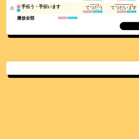
手伝う・手伝います
て
つ
だ
う
て
つ
だ
い
ま
す
播放全部