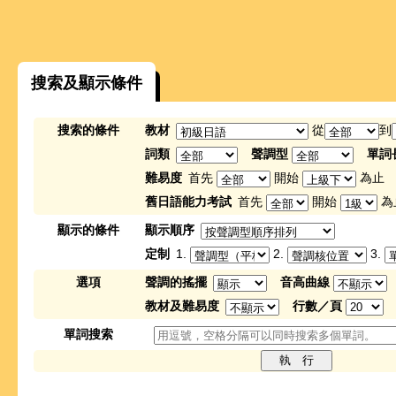
搜索及顯示條件
搜索的條件
教材
從
到
詞類
聲調型
單詞
難易度
首先
開始
為止
舊日語能力考試
首先
開始
為
顯示的條件
顯示順序
定制
1.
2.
3.
選項
聲調的搖擺
音高曲線
教材及難易度
行數／頁
單詞搜索