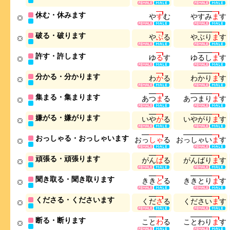
休む・休みます
や
す
む
や
す
み
ま
す
破る・破ります
や
ぶ
る
や
ぶ
り
ま
す
許す・許します
ゆ
る
す
ゆ
る
し
ま
す
分かる・分かります
わ
か
る
わ
か
り
ま
す
集まる・集まります
あ
つ
ま
る
あ
つ
ま
り
ま
す
嫌がる・嫌がります
い
や
が
る
い
や
が
り
ま
す
おっしゃる・おっしゃいます
お
っ
し
ゃ
る
お
っ
し
ゃ
い
ま
す
頑張る・頑張ります
が
ん
ば
る
が
ん
ば
り
ま
す
聞き取る・聞き取ります
き
き
と
る
き
き
と
り
ま
す
くださる・くださいます
く
だ
さ
る
く
だ
さ
い
ま
す
断る・断ります
こ
と
わ
る
こ
と
わ
り
ま
す