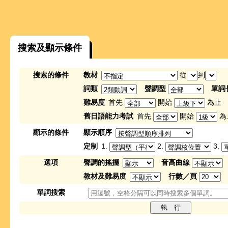
搜索及顯示條件
搜索的條件
教材
從
到
詞類
聲調型
單詞
難易度
首先
開始
為止
舊日語能力考試
首先
開始
為
顯示的條件
顯示順序
定制
1.
2.
3.
選項
聲調的搖擺
音高曲線
教材及難易度
行數／頁
單詞搜索