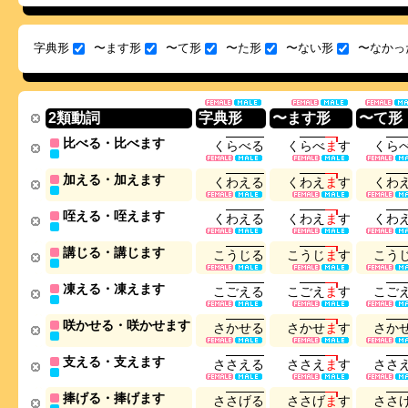
字典形
〜ます形
〜て形
〜た形
〜ない形
〜なかっ
2類動詞
字典形
〜ます形
〜て形
比べる・比べます
く
ら
べ
る
く
ら
べ
ま
す
く
ら
加える・加えます
く
わ
え
る
く
わ
え
ま
す
く
わ
咥える・咥えます
く
わ
え
る
く
わ
え
ま
す
く
わ
講じる・講じます
こ
う
じ
る
こ
う
じ
ま
す
こ
う
凍える・凍えます
こ
ご
え
る
こ
ご
え
ま
す
こ
ご
咲かせる・咲かせます
さ
か
せ
る
さ
か
せ
ま
す
さ
か
支える・支えます
さ
さ
え
る
さ
さ
え
ま
す
さ
さ
捧げる・捧げます
さ
さ
げ
る
さ
さ
げ
ま
す
さ
さ