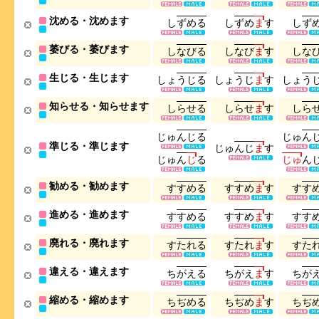
沈める・沈めます
し
ず
め
る
し
ず
め
ま
す
し
ず
萎びる・萎びます
し
な
び
る
し
な
び
ま
す
し
な
生じる・生じます
し
ょ
う
じ
る
し
ょ
う
じ
ま
す
し
ょ
う
知らせる・知らせます
し
ら
せ
る
し
ら
せ
ま
す
し
ら
じ
ゅ
ん
じ
る
じ
ゅ
ん
準じる・準じます
じ
ゅ
ん
じ
ま
す
じ
ゅ
ん
じ
る
じ
ゅ
ん
勧める・勧めます
す
す
め
る
す
す
め
ま
す
す
す
進める・進めます
す
す
め
る
す
す
め
ま
す
す
す
廃れる・廃れます
す
た
れ
る
す
た
れ
ま
す
す
た
違える・違えます
ち
が
え
る
ち
が
え
ま
す
ち
が
縮める・縮めます
ち
ぢ
め
る
ち
ぢ
め
ま
す
ち
ぢ