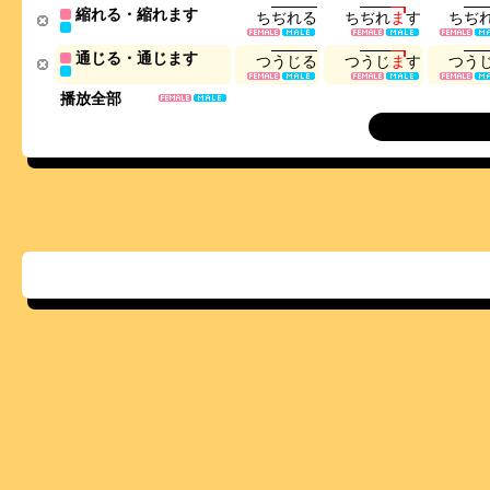
縮れる・縮れます
ち
ぢ
れ
る
ち
ぢ
れ
ま
す
ち
ぢ
通じる・通じます
つ
う
じ
る
つ
う
じ
ま
す
つ
う
播放全部