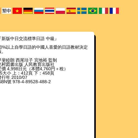
『新版中日交流標準日語 中級』
80%以上自學日語的中國人喜愛的日語教材決定
版。
甲斐睦朗 西尾珪子 宮地裕 監制
光村図書出版 人民教育出版社
定價 4,998日元（本體4,760円＋稅）
B5大小 上：412頁 下：458頁
行年 2010/07
SBN號 978-4-89528-488-2