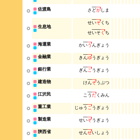
佐渡島
さ
ど
が
し
ま
せ
い
そ
く
ち
生息地
せ
い
そ
く
ち
海運業
か
い
う
ん
ぎ
ょ
う
金融業
き
ん
ゆ
う
ぎ
ょ
う
銀行業
ぎ
ん
こ
う
ぎ
ょ
う
建造物
け
ん
ぞ
う
ぶ
つ
江沢民
こ
う
た
く
み
ん
重工業
じ
ゅ
う
こ
う
ぎ
ょ
う
製造業
せ
い
ぞ
う
ぎ
ょ
う
陝西省
せ
ん
せ
い
し
ょ
う