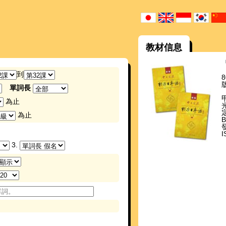
教材信息
到
單詞長
為止
為止
發
I
3.