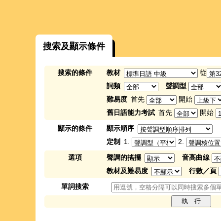
搜索及顯示條件
搜索的條件
教材
從
詞類
聲調型
難易度
首先
開始
舊日語能力考試
首先
開始
顯示的條件
顯示順序
定制
1.
2.
選項
聲調的搖擺
音高曲線
教材及難易度
行數／頁
單詞搜索