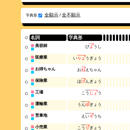
全顯示
/
全不顯示
字典形
名詞
字典形
美容師
び
よ
う
し
医療業
い
り
ょ
う
ぎ
ょ
う
お姉ちゃん
お
ね
え
ち
ゃ
ん
保険業
ほ
け
ん
ぎ
ょ
う
工場
こ
う
じ
ょ
う
運輸業
う
ん
ゆ
ぎ
ょ
う
営巣地
え
い
そ
う
ち
小売業
こ
う
り
ぎ
ょ
う