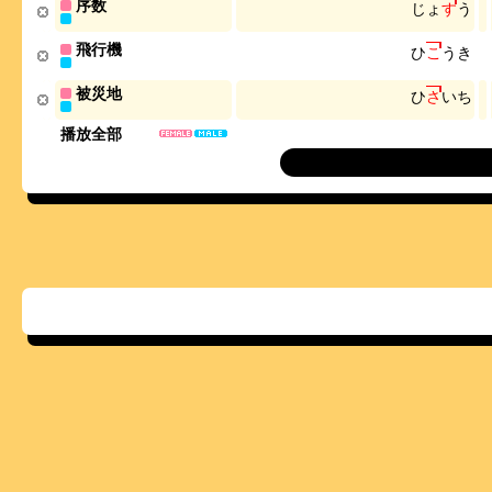
序数
じ
ょ
す
う
飛行機
ひ
こ
う
き
被災地
ひ
さ
い
ち
播放全部