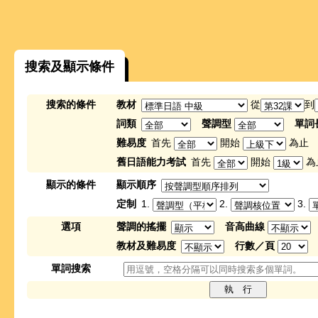
搜索及顯示條件
搜索的條件
教材
從
到
詞類
聲調型
單詞
難易度
首先
開始
為止
舊日語能力考試
首先
開始
為
顯示的條件
顯示順序
定制
1.
2.
3.
選項
聲調的搖擺
音高曲線
教材及難易度
行數／頁
單詞搜索