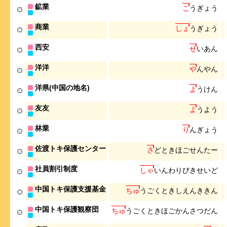
鉱業
こ
う
ぎ
ょ
う
商業
し
ょ
う
ぎ
ょ
う
西安
せ
い
あ
ん
洋洋
や
ん
や
ん
洋県(中国の地名)
よ
う
け
ん
友友
よ
う
よ
う
林業
り
ん
ぎ
ょ
う
佐渡トキ保護センター
さ
ど
と
き
ほ
ご
せ
ん
た
ー
社員割引制度
し
ゃ
い
ん
わ
り
び
き
せ
い
ど
中国トキ保護支援基金
ち
ゅ
う
ご
く
と
き
し
え
ん
き
き
ん
中国トキ保護観察団
ち
ゅ
う
ご
く
と
き
ほ
ご
か
ん
さ
つ
だ
ん