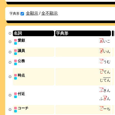
全顯示
/
全不顯示
字典形
名詞
字典形
愛顧
あ
い
こ
議員
ぎ
い
ん
公務
こ
う
む
じ
て
ん
時点
じ
て
ん
ふ
き
ん
付近
ふ
き
ん
コーチ
こ
ー
ち