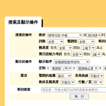
搜索及顯示條件
搜索的條件
教材
從
到
詞類
聲調型
單詞
難易度
首先
開始
為止
舊日語能力考試
首先
開始
為
顯示的條件
顯示順序
定制
1.
2.
3.
選項
聲調的搖擺
音高曲線
教材及難易度
行數／頁
單詞搜索