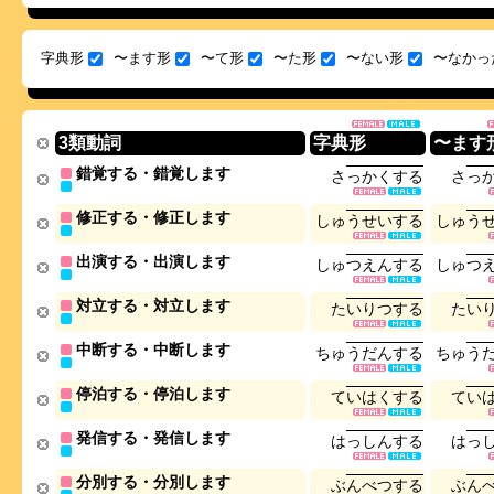
字典形
〜ます形
〜て形
〜た形
〜ない形
〜なかっ
3類動詞
字典形
〜ます
錯覚する・錯覚します
さ
っ
か
く
す
る
さ
っ
修正する・修正します
し
ゅ
う
せ
い
す
る
し
ゅ
う
出演する・出演します
し
ゅ
つ
え
ん
す
る
し
ゅ
つ
対立する・対立します
た
い
り
つ
す
る
た
い
中断する・中断します
ち
ゅ
う
だ
ん
す
る
ち
ゅ
う
停泊する・停泊します
て
い
は
く
す
る
て
い
発信する・発信します
は
っ
し
ん
す
る
は
っ
分別する・分別します
ぶ
ん
べ
つ
す
る
ぶ
ん