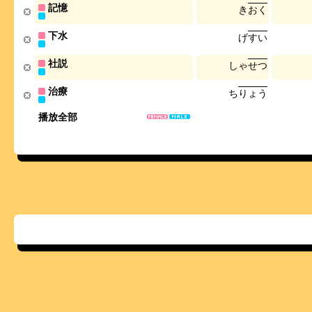
記憶
き
お
く
下水
げ
す
い
社説
し
ゃ
せ
つ
治療
ち
り
ょ
う
播放全部