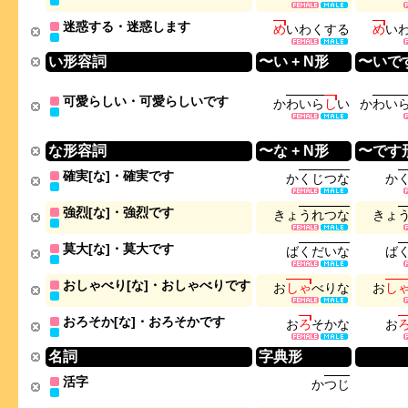
迷惑する・迷惑します
め
い
わ
く
す
る
め
い
い形容詞
〜い + N形
〜いで
可愛らしい・可愛らしいです
か
わ
い
ら
し
い
か
わ
い
な形容詞
〜な + N形
〜です
確実[な]・確実です
か
く
じ
つ
な
か
強烈[な]・強烈です
き
ょ
う
れ
つ
な
き
ょ
莫大[な]・莫大です
ば
く
だ
い
な
ば
おしゃべり[な]・おしゃべりです
お
し
ゃ
べ
り
な
お
し
おろそか[な]・おろそかです
お
ろ
そ
か
な
お
名詞
字典形
活字
か
つ
じ