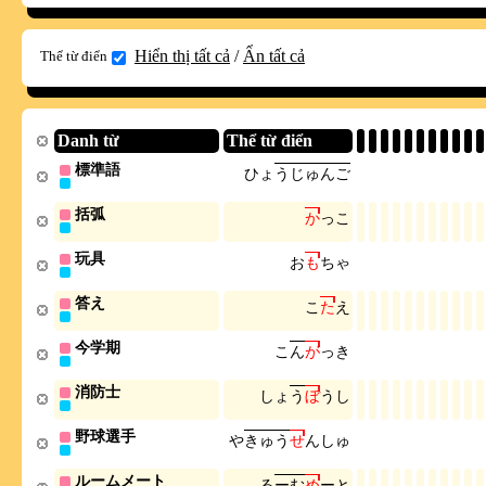
Hiển thị tất cả
/
Ẩn tất cả
Thể từ điển
Danh từ
Thể từ điển
標準語
ひ
ょ
う
じ
ゅ
ん
ご
括弧
か
っ
こ
玩具
お
も
ち
ゃ
答え
こ
た
え
今学期
こ
ん
が
っ
き
消防士
し
ょ
う
ぼ
う
し
野球選手
や
き
ゅ
う
せ
ん
し
ゅ
ルームメート
る
ー
む
め
ー
と