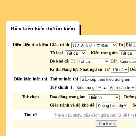
Điều kiện hiển thị/tìm kiếm
Điều kiện tìm kiếm
Giáo trình
Từ
Từ loại
Kiểu trọng âm
Độ khó dễ
Từ
Đến
Kì thi Năng lực Nhật ngữ cũ
Từ
Đế
Điều kiện hiển thị
Thứ tự hiển thị
Tuỳ chỉnh
1.
2.
Tuỳ chọn
Dao động trọng âm
Đường
Giáo trình và độ khó dễ
S
Tìm từ