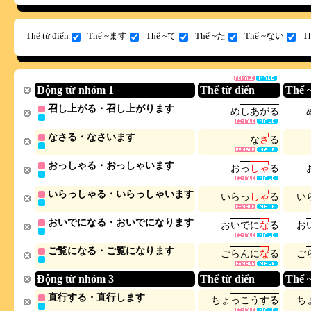
Thể từ điển
Thể ~ます
Thể ~て
Thể ~た
Thể ~ない
T
Động từ nhóm 1
Thể từ điển
Thể
召し上がる・召し上がります
め
し
あ
が
る
なさる・なさいます
な
さ
る
おっしゃる・おっしゃいます
お
っ
し
ゃ
る
いらっしゃる・いらっしゃいます
い
ら
っ
し
ゃ
る
い
おいでになる・おいでになります
お
い
で
に
な
る
お
ご覧になる・ご覧になります
ご
ら
ん
に
な
る
ご
Động từ nhóm 3
Thể từ điển
Thể
直行する・直行します
ち
ょ
っ
こ
う
す
る
ち