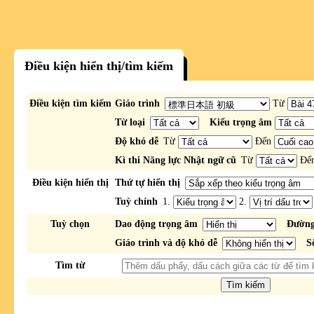
Điều kiện hiển thị/tìm kiếm
Điều kiện tìm kiếm
Giáo trình
Từ
Từ loại
Kiểu trọng âm
Độ khó dễ
Từ
Đến
Kì thi Năng lực Nhật ngữ cũ
Từ
Đế
Điều kiện hiển thị
Thứ tự hiển thị
Tuỳ chỉnh
1.
2.
Tuỳ chọn
Dao động trọng âm
Đường
Giáo trình và độ khó dễ
S
Tìm từ