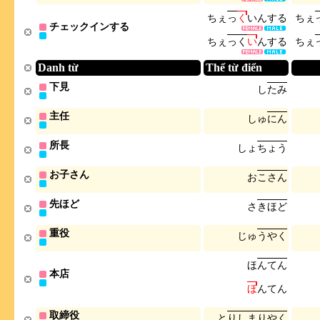
ち
ぇ
っ
く
い
ん
す
る
ち
ぇ
チェックインする
ち
ぇ
っ
く
い
ん
す
る
ち
ぇ
Danh từ
Thể từ điển
下見
し
た
み
主任
し
ゅ
に
ん
所長
し
ょ
ち
ょ
う
お子さん
お
こ
さ
ん
先ほど
さ
き
ほ
ど
重役
じ
ゅ
う
や
く
ほ
ん
て
ん
本店
ほ
ん
て
ん
取締役
と
り
し
ま
り
や
く