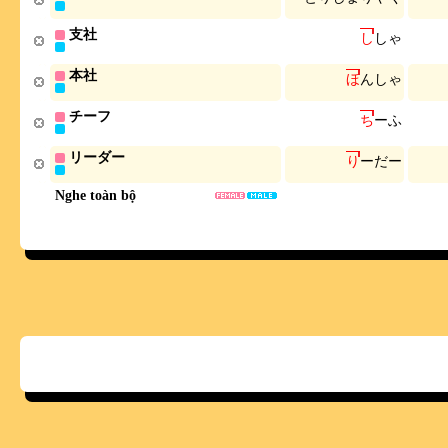
支社
し
し
ゃ
本社
ほ
ん
し
ゃ
チーフ
ち
ー
ふ
リーダー
り
ー
だ
ー
Nghe toàn bộ