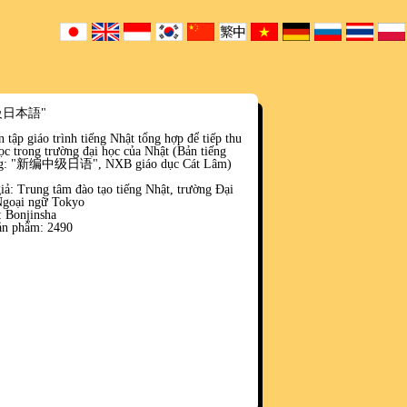
級日本語"
 tập giáo trình tiếng Nhật tổng hợp để tiếp thu
ọc trong trường đại học của Nhật (Bản tiếng
g: "新编中级日语", NXB giáo dục Cát Lâm)
iả: Trung tâm đào tạo tiếng Nhật, trường Đại
Ngoại ngữ Tokyo
 Bonjinsha
ản phẩm: 2490