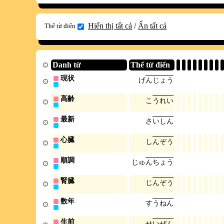
Hiển thị tất cả
/
Ẩn tất cả
Thể từ điển
Danh từ
Thể từ điển
現状
げ
ん
じ
ょ
う
高齢
こ
う
れ
い
最新
さ
い
し
ん
心臓
し
ん
ぞ
う
順調
じ
ゅ
ん
ち
ょ
う
腎臓
じ
ん
ぞ
う
数年
す
う
ね
ん
生前
せ
い
ぜ
ん