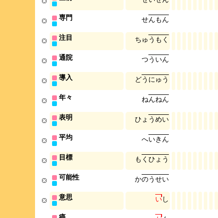
専門
せ
ん
も
ん
注目
ち
ゅ
う
も
く
通院
つ
う
い
ん
導入
ど
う
に
ゅ
う
年々
ね
ん
ね
ん
表明
ひ
ょ
う
め
い
平均
へ
い
き
ん
目標
も
く
ひ
ょ
う
可能性
か
の
う
せ
い
意思
い
し
癌