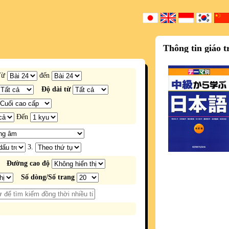
Thông tin giáo t
Từ
đến
Độ dài từ
Đến
3.
Đường cao độ
Số dòng/Số trang