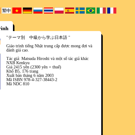
rình
"テーマ別 中級から学ぶ日本語
"
Giáo trình tiếng Nhật trung cấp được mong đợi và
đánh giá cao.
Tác giả: Matsuda Hiroshi và một số tác giả khác
NXB Kenkyu
Giá 2415 yên (2300 yên + thuế)
Khổ B5, 176 trang
Xuất bản tháng 6 năm 2003
Mã ISBN 978-4-327-38443-2
Mã NDC 810